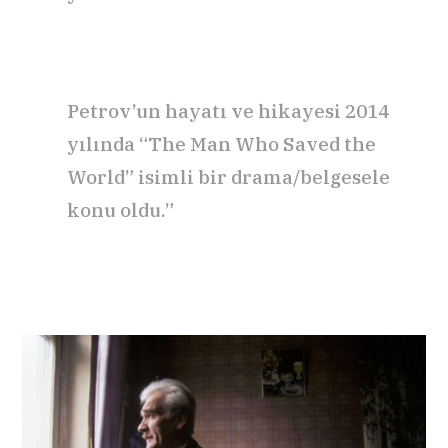
Petrov’un hayatı ve hikayesi 2014
yılında “The Man Who Saved the
World” isimli bir drama/belgesele
konu oldu.”