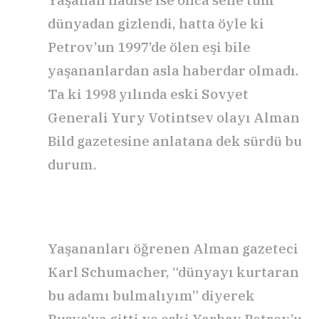
dünyadan gizlendi, hatta öyle ki
Petrov’un 1997’de ölen eşi bile
yaşananlardan asla haberdar olmadı.
Ta ki 1998 yılında eski Sovyet
Generali Yury Votintsev olayı Alman
Bild gazetesine anlatana dek sürdü bu
durum.
Yaşananları öğrenen Alman gazeteci
Karl Schumacher, “dünyayı kurtaran
bu adamı bulmalıyım” diyerek
Rusya’ya gitti ve eski Yarbay Petrov’u