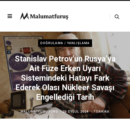
DOĞRULAMA / YANLIŞLAMA
Stanislav Petrov’un Rusya’ya
Ait Füze Erken Uyarı
Sistemindeki Hatayı Fark
Ederek Olası Nükleer Savaşı
Engellediği Tarih
MALUMATFURUSORG
26 EYLÜL 2024
7 DAKIKA