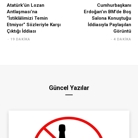
Atatürk’ün Lozan
Cumhurbaşkanı
Antlaşması’na
Erdoğan’ın BM’de Boş
“İstiklâlimizi Temin
Salona Konuştuğu
Etmiyor” Sözleriyle Karşı
İddiasıyla Paylaşılan
Çıktığı İddiası
Görüntü
19 DAKIKA
4 DAKIKA
Güncel Yazılar