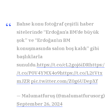
Bahse konu fotoğraf çeşitli haber
sitelerinde “Erdoğan’a BM’de büyük
şok” ve “Erdoğan’ın BM
konuşmasında salon boş kaldı” gibi
başlıklarla
sunuldu.
https://t.co/cL2goj6iDR
https:/
/t.co/P0V4YMX4o9
https://t.co/L2tVtx
mJZR
pic.twitter.com/Z0g6UDepXf
— Malumatfuruş (@malumatfurusorg)
September 26, 2024