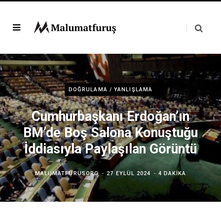
DOĞRULAMA / YANLIŞLAMA
Cumhurbaşkanı Erdoğan’ın
BM’de Boş Salona Konuştuğu
İddiasıyla Paylaşılan Görüntü
MALUMATFURUSORG
27 EYLÜL 2024
4 DAKIKA