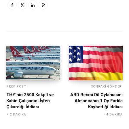
PREV POST
SONRAKI GÖNDERI
THY’nin 2500 Kokpit ve
ABD Resmî Dil Oylamasını
Kabin Çalışanını İşten
Almancanın 1 Oy Farkla
Çıkardığı İddiası
Kaybettiği İddiası
2 DAKIKA
4 DAKIKA