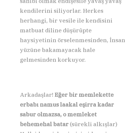
sahibi olmak endişesile yavaş yavaş
kendilerini siliyorlar. Herkes
herhangi, bir vesile ile kendisini
matbuat diline düşürûpte
haysiyetinin örselenmesinden, İnsan
yüzüne bakamayacak hale
gelmesinden korkuyor.
Arkadaşlar!
Eğer bir memlekette
erbabı namus laakal eşirra kadar
sabur olmazsa, o memleket
behemehal batar
(sürekli alkışlar)