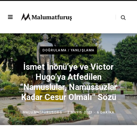
DOĞRULAMA / YANLIŞLAMA
İsmet İnönü’ye ve Victor
Hugo’ya Atfedilen
“Namuslular, Namussuzlar
Kadar Cesur Olmalı” Sözü
MALUMATFURUSORG
2 MAYIS 2023
6 DAKIKA