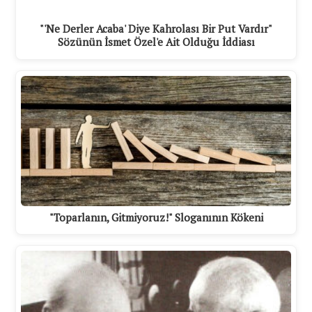
"'Ne Derler Acaba' Diye Kahrolası Bir Put Vardır"
Sözünün İsmet Özel'e Ait Olduğu İddiası
"Toparlanın, Gitmiyoruz!" Sloganının Kökeni