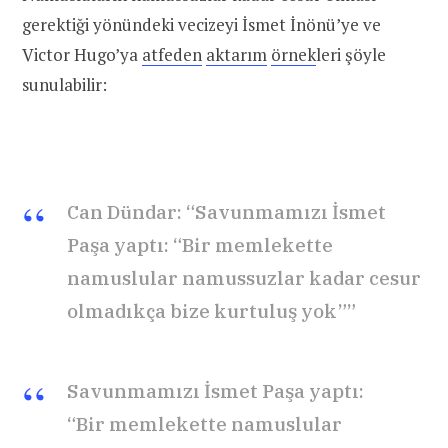
gerektiği yönündeki vecizeyi İsmet İnönü’ye ve
Victor Hugo’ya
atfeden
aktarım
örnek
leri şöyle
sunulabilir:
Can Dündar: “Savunmamızı İsmet
Paşa yaptı: “Bir memlekette
namuslular namussuzlar kadar cesur
olmadıkça bize kurtuluş yok””
Savunmamızı İsmet Paşa yaptı:
“Bir memlekette namuslular