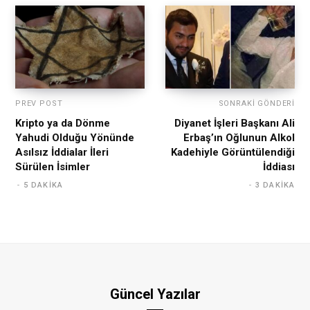
PREV POST
SONRAKI GÖNDERI
Kripto ya da Dönme
Diyanet İşleri Başkanı Ali
Yahudi Olduğu Yönünde
Erbaş’ın Oğlunun Alkol
Asılsız İddialar İleri
Kadehiyle Görüntülendiği
Sürülen İsimler
İddiası
5 DAKIKA
3 DAKIKA
Güncel Yazılar