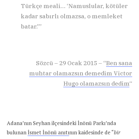
Türkçe meali… ‘Namuslular, kötüler
kadar sabırlı olmazsa, o memleket
batar.'”
Sözcü – 29 Ocak 2015 – “
Ben sana
muhtar olamazsın demedim Victor
Hugo olamazsın dedim
“
Adana’nın Seyhan ilçesindeki İnönü Parkı’nda
bulunan
İsmet İnönü anıtı
nın kaidesinde de “
bir