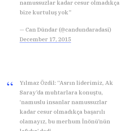
namussuzlar kadar cesur olmadıkça
bize kurtuluş yok”
— Can Dündar (@candundaradasi)
December 17, 2015
Yılmaz Özdil: “Asrın liderimiz, Ak
Saray’da muhtarlara konuştu,
‘namuslu insanlar namussuzlar
kadar cesur olmadıkça başarılı
olamayız, bu merhum İnönü’nün
lafıdır’ dedi.