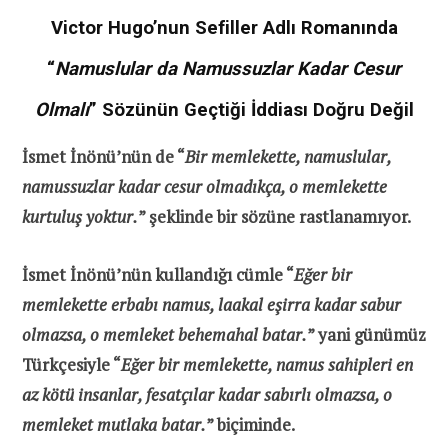
Victor Hugo’nun Sefiller Adlı Romanında
“
Namuslular da Namussuzlar Kadar Cesur
Olmalı
” Sözünün Geçtiği İddiası Doğru Değil
İsmet İnönü’nün de “
Bir memlekette, namuslular,
namussuzlar kadar cesur olmadıkça, o memlekette
kurtuluş yoktur.
” şeklinde bir sözüne rastlanamıyor.
İsmet İnönü’nün kullandığı cümle “
Eğer bir
memlekette erbabı namus, laakal eşirra kadar sabur
olmazsa, o memleket behemahal batar.
” yani günümüz
Türkçesiyle “
Eğer bir memlekette, namus sahipleri en
az kötü insanlar, fesatçılar kadar sabırlı olmazsa, o
memleket mutlaka batar.
” biçiminde.