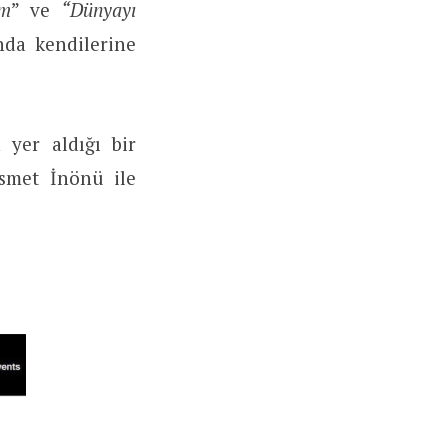
am
” ve
“Dünyayı
nda kendilerine
 yer aldığı bir
smet İnönü ile