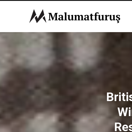
Brit
Wi
Res