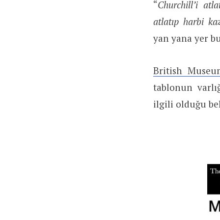
“
Churchill’i at
atlatıp harbi k
yan yana yer b
British Museu
tablonun varl
ilgili olduğu be