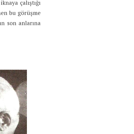
knaya çalıştığı
inen bu görüşme
şın son anlarına