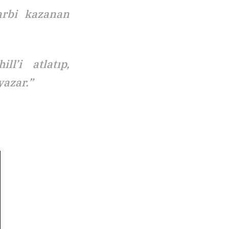
harbi kazanan
l’i atlatıp,
yazar.”