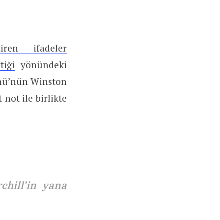
iren ifadeler
tiği
yönündeki
nönü’nün Winston
not ile birlikte
hill’in yana