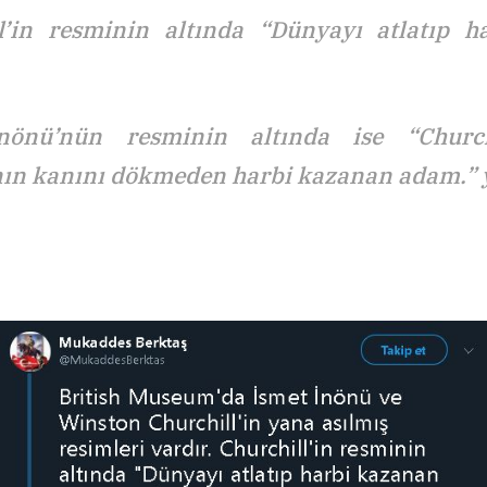
l’in resminin altında “Dünyayı atlatıp 
nönü’nün resminin altında ise “Churchil
nın kanını dökmeden harbi kazanan adam.” 