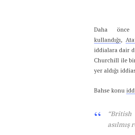
Daha önce
kullandığı
,
Ata
iddialara dair 
Churchill ile b
yer aldığı iddia
Bahse konu
idd
“Britis
asılmış r