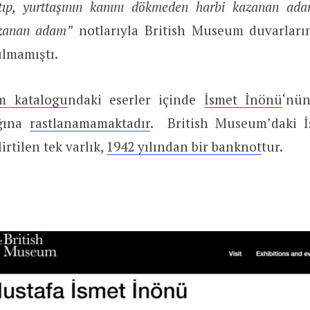
latıp, yurttaşının kanını dökmeden harbi kazanan ad
azanan adam”
notlarıyla British Museum duvarları
ulmamıştı.
m katalogu
ndaki eserler içinde
İsmet İnönü
‘nün
ığına
rastlanamamaktadır
. British Museum’daki İ
lirtilen tek varlık,
1942 yılından bir banknot
tur.