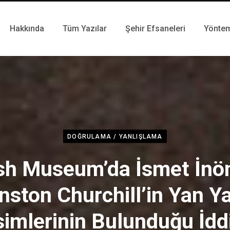
Hakkında
Tüm Yazılar
Şehir Efsaneleri
Yönte
DOĞRULAMA / YANLIŞLAMA
ish Museum’da İsmet İnö
nston Churchill’in Yan Y
imlerinin Bulunduğu İdd