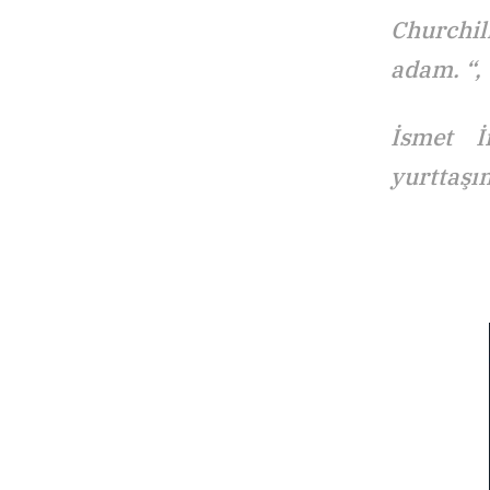
Churchil
adam. “,
İsmet İ
yurttaşı