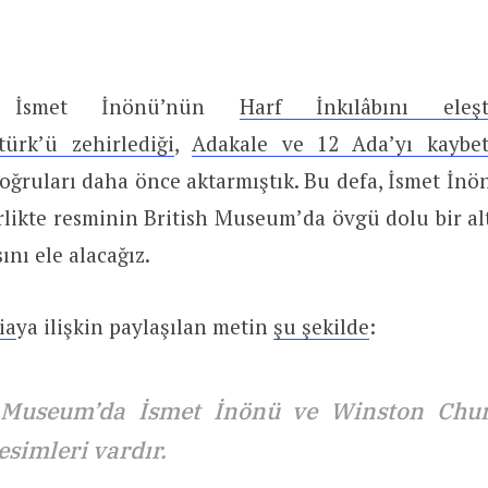
 İsmet İnönü’nün
Harf İnkılâbını eleşt
türk’ü zehirlediği
,
Adakale ve 12 Ada’yı kaybet
doğruları daha önce aktarmıştık. Bu defa, İsmet İ
irlikte resminin British Museum’da övgü dolu bir alt 
sını ele alacağız.
ia
ya ilişkin paylaşılan metin
şu şekilde
:
h Museum’da İsmet İnönü ve Winston Churc
esimleri vardır.