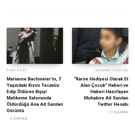
PREV POST
SONRAKI GÖNDERI
Marianne Bachmeier’in, 7
“Karne Hediyesi Olarak Et
Yaşındaki Kızını Tecavüz
Alan Çocuk” Haberi ve
Edip Öldüren Kişiyi
Haberi Hazırlayan
Mahkeme Salonunda
Muhabire Ait Sanılan
Öldürdüğü Ana Ait Sanılan
Twitter Hesabı
Görüntü
11 DAKIKA
3 DAKIKA