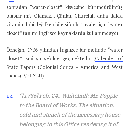
sonradan “
water-closet
” kisvesine büründürülmüş
olabilir mi? Olamaz… Çünkü, Churchill daha dalda
vitamin dahi değilken bile sifonlu tuvalet için “water
closet” tanımı İngilizce kaynaklarda kullanımdaydı.
Örneğin, 1736 yılından İngilizce bir metinde “water
closet” ismi şu şekilde geçmektedir (
Calender of
State Papers (Colonial Series – America and West
Indies), Vol. XLII
):
“[1736] Feb. 24., Whitehall: Mr. Popple
to the Board of Works. The situation,
cold and stench of the necessary house
belonging to this Office rendering it of