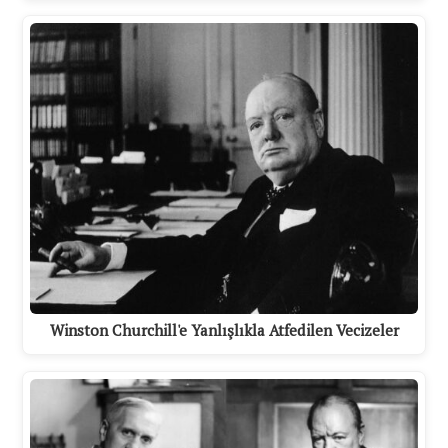
Winston Churchill'e Yanlışlıkla Atfedilen Vecizeler