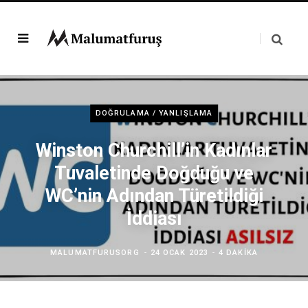
DOĞRULAMA / YANLIŞLAMA
Winston Churchill’in Kadınlar
Tuvaletinde Doğduğu ve
WC’nin Adından Türetildiği
İddiası
MALUMATFURUSORG
24 OCAK 2023
4 DAKIKA