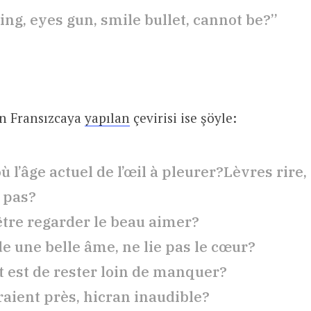
ing, eyes gun, smile bullet, cannot be?”
en Fransızcaya
yapılan
çevirisi ise şöyle:
ù l’âge actuel de l’œil à pleurer?Lèvres rire,
 pas?
être regarder le beau aimer?
de une belle âme, ne lie pas le cœur?
st est de rester loin de manquer?
raient près, hicran inaudible?