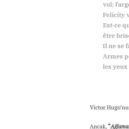
vol; l’ar
Felicity 
Est-ce q
être bri
Il ne se
Armes po
les yeux
Victor Hugo’nun
Ancak,
“
Ağlamak