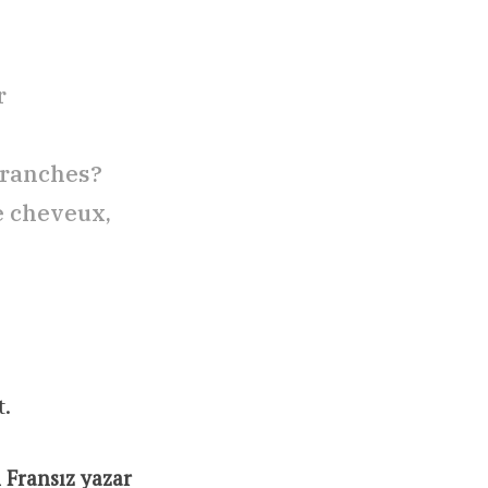
r
 branches?
de cheveux,
.
n Fransız yazar