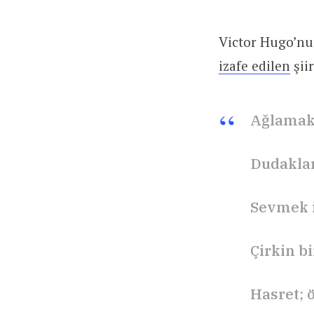
Victor Hugo’nun
izafe edilen
şiir
Ağlamak 
Dudaklar
Sevmek i
Çirkin b
Hasret; 