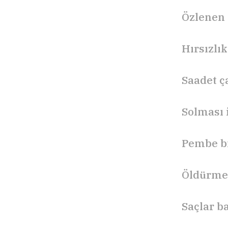
Özlenen
Hırsızlı
Saadet ç
Solması 
Pembe bi
Öldürmek
Saçlar b