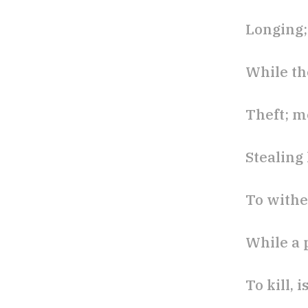
Longing;
While th
Theft; m
Stealing 
To wither
While a 
To kill, 