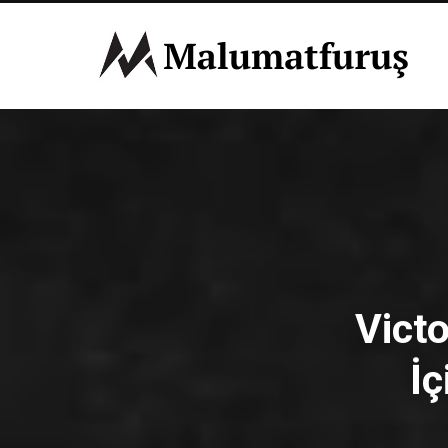
Vict
İ