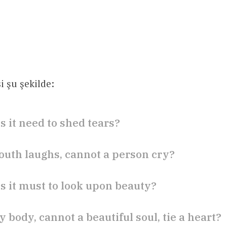
si şu şekilde:
is it need to shed tears?
uth laughs, cannot a person cry?
is it must to look upon beauty?
y body, cannot a beautiful soul, tie a heart?