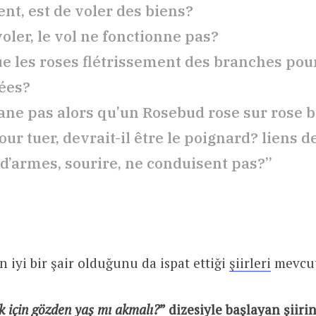
gent, est de voler des biens?
voler, le vol ne fonctionne pas?
ue les roses flétrissement des branches pou
sées?
 fane pas alors qu’un Rosebud rose sur rose
ur tuer, devrait-il être le poignard? liens 
 d’armes, sourire, ne conduisent pas?”
 iyi bir şair olduğunu da ispat ettiği
şiirleri
mevcut
 için gözden yaş mı akmalı?
” dizesiyle başlayan şiiri