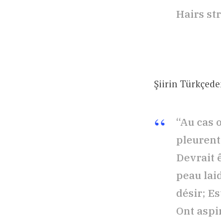
Hairs str
Şiirin Türkçed
“Au cas o
pleurent
Devrait 
peau lai
désir; E
Ont aspi