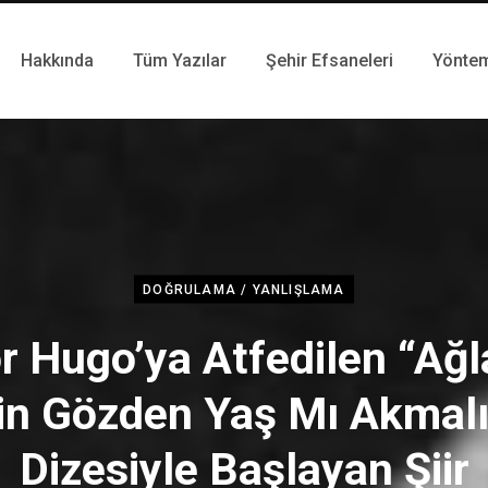
Hakkında
Tüm Yazılar
Şehir Efsaneleri
Yönte
DOĞRULAMA / YANLIŞLAMA
or Hugo’ya Atfedilen “Ağ
çin Gözden Yaş Mı Akmalı
Dizesiyle Başlayan Şiir