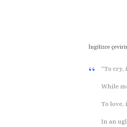
İngilizce çeviri
“To cry, 
While mo
To love, 
In an ugl