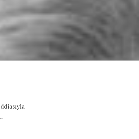
iddiasıyla
z…