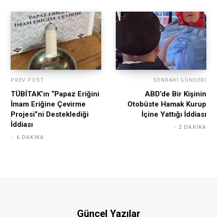
PREV POST
SONRAKI GÖNDERI
TÜBİTAK’ın “Papaz Eriğini
ABD’de Bir Kişinin
İmam Eriğine Çevirme
Otobüste Hamak Kurup
Projesi”ni Desteklediği
İçine Yattığı İddiası
İddiası
2 DAKIKA
6 DAKIKA
Güncel Yazılar