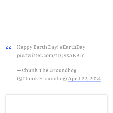
Happy Earth Day!
#EarthDay
pic.twitter.com/t1Q9zAK9iY
— Chunk The Groundhog
(@ChunkGroundhog)
April 22, 2024