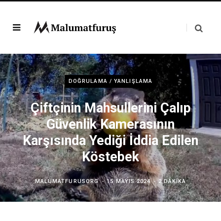
DOĞRULAMA / YANLIŞLAMA
Çiftçinin Mahsullerini Çalıp
Güvenlik Kamerasının
Karşısında Yediği İddia Edilen
Köstebek
MALUMATFURUSORG
15 MAYIS 2024
2 DAKIKA