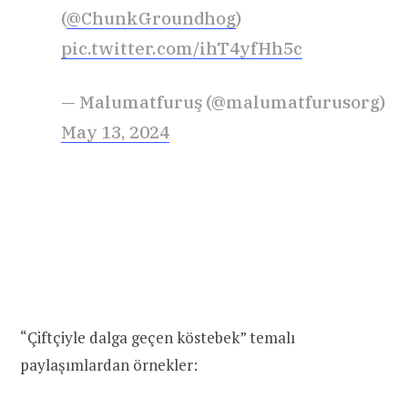
(
@ChunkGroundhog
)
pic.twitter.com/ihT4yfHh5c
— Malumatfuruş (@malumatfurusorg)
May 13, 2024
“Çiftçiyle dalga geçen köstebek” temalı
paylaşımlardan örnekler: