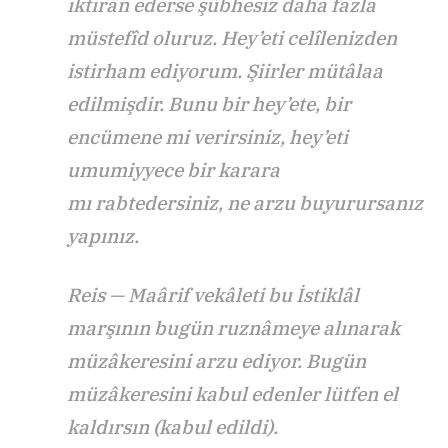
iktiran ederse şübhesiz daha fazla
müstefîd oluruz. Hey’eti celîlenizden
istirham ediyorum. Şiirler mütâlaa
edilmişdir. Bunu bir hey’ete, bir
encümene mi verirsiniz, hey’eti
umumiyyece bir karara
mı rabtedersiniz, ne arzu buyurursanız
yapınız.
Reis — Maârif vekâleti bu İstiklâl
marşının bugün ruznâmeye alınarak
müzâkeresini arzu ediyor. Bugün
müzâkeresini kabul edenler lütfen el
kaldırsın (kabul edildi).