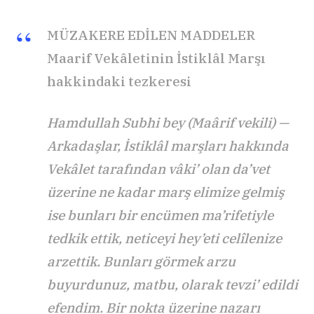
MÜZAKERE EDİLEN MADDELER
Maarif Vekâletinin İstiklâl Marşı
hakkindaki tezkeresi
Hamdullah Subhi bey (Maârif vekili) —
Arkadaşlar, İstiklâl marşları hakkında
Vekâlet tarafından vâki’ olan da’vet
üzerine ne kadar marş elimize gelmiş
ise bunları bir encümen ma’rifetiyle
tedkik ettik, neticeyi hey’eti celîlenize
arzettik. Bunları görmek arzu
buyurdunuz, matbu, olarak tevzi’ edildi
efendim. Bir nokta üzerine nazarı