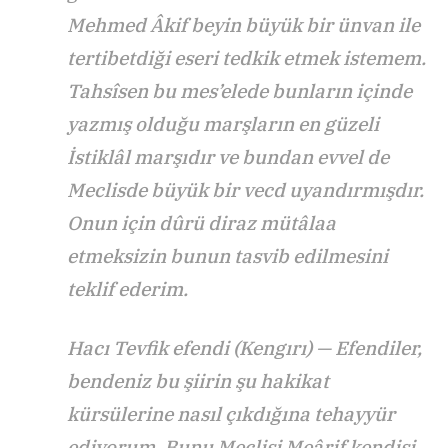
Mehmed Âkif beyin büyük bir ünvan ile
tertibetdiği eseri tedkik etmek istemem.
Tahsîsen bu mes’elede bunların içinde
yazmış olduğu marşların en güzeli
İstiklâl marşıdır ve bundan evvel de
Meclisde büyük bir vecd uyandırmışdır.
Onun için dûrü diraz mütâlaa
etmeksizin bunun tasvib edilmesini
teklif ederim.
Hacı Tevfik efendi (Kengırı) — Efendiler,
bendeniz bu şiirin şu hakikat
kürsülerine nasıl çıkdığına tehayyür
ediyorum. Bunu Meclisi Meârif kendisi