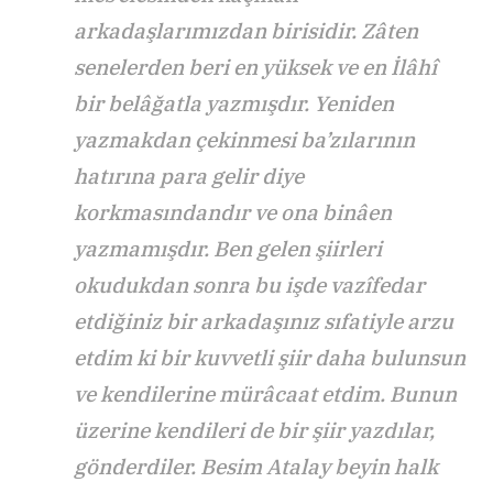
arkadaşlarımızdan birisidir. Zâten
senelerden beri en yüksek ve en İlâhî
bir belâğatla yazmışdır. Yeniden
yazmakdan çekinmesi ba’zılarının
hatırına para gelir diye
korkmasındandır ve ona binâen
yazmamışdır. Ben gelen şiirleri
okudukdan sonra bu işde vazîfedar
etdiğiniz bir arkadaşınız sıfatiyle arzu
etdim ki bir kuvvetli şiir daha bulunsun
ve kendilerine mürâcaat etdim. Bunun
üzerine kendileri de bir şiir yazdılar,
gönderdiler. Besim Atalay beyin halk