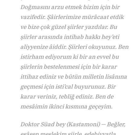
Doğmasını arzu etmek bizim için bir
vazifedir. Şâirlerimize mürâcaat etdik
ve bize çok güzel şiirler yazdılar. Bu
şiirler arasında intihab hakkı hey’eti
aliyyenize âiddir. Şiirleri okuyunuz. Ben
istirham ediyorum ki bir an evvel bu
şiirlerin bestelenmesi için bir karar
ittihaz ediniz ve bütün milletin lisânına
geçmesi için isti’cal buyurunuz. Bir
karar veriniz, tebliğ ediniz. Ben de
mesâimin ikinci kısmına geçeyim.
Doktor Süad bey (Kastamoni) — Beğler,
esâsen meslekim şiirle, edebiyyatla