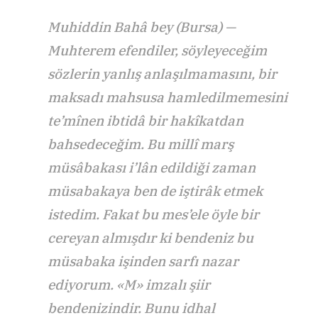
Muhiddin Bahâ bey (Bursa) —
Muhterem efendiler, söyleyeceğim
sözlerin yanlış anlaşılmamasını, bir
maksadı mahsusa hamledilmemesini
te’mînen ibtidâ bir hakîkatdan
bahsedeceğim. Bu millî marş
müsâbakası i’lân edildiği zaman
müsabakaya ben de iştirâk etmek
istedim. Fakat bu mes’ele öyle bir
cereyan almışdır ki bendeniz bu
müsabaka işinden sarfı nazar
ediyorum. «M» imzalı şiir
bendenizindir. Bunu idhal