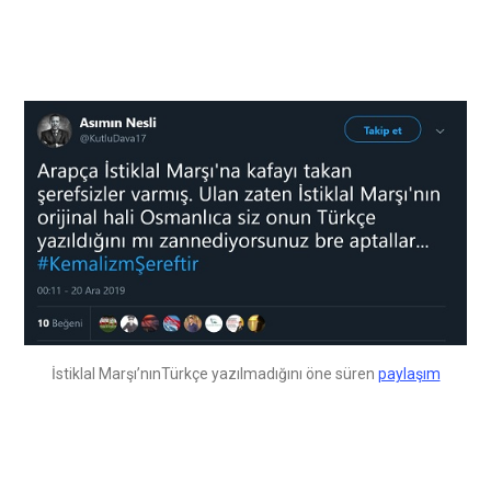
İstiklal Marşı’nınTürkçe yazılmadığını öne süren
paylaşım