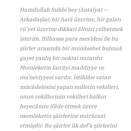
Hamdullah Subhi bey (Antalya) —
Arkadaşlar, bir hatâ üzerine, bir galatı
rü’yet üzerine dikkati âlînizi celbetmek
isterim. Bilhassa para mes’elesi ile bu
şiirler arasında bir münâsebet bulmak
gayet yanlış bir noktai nazardır.
Memleketin kuvâyi maddiyye ve
ma’neviyyesi vardır. İstihlâsı vatan
mücâdelesini yapan milletin vekilleri,
onun vekillerinin vekilleri halkın
heyecânını ifâde etmek üzere
memleketin şâirlerine mürâcaat
etmişdir. Bu şâirler ilk def’a şiirlerini