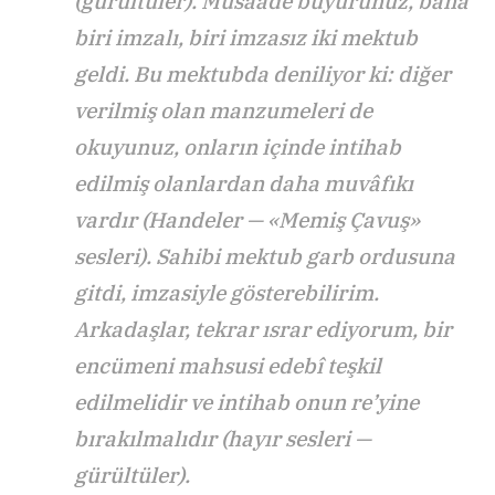
(gürültüler). Müsâade buyurunuz, bana
biri imzalı, biri imzasız iki mektub
geldi. Bu mektubda deniliyor ki: diğer
verilmiş olan manzumeleri de
okuyunuz, onların içinde intihab
edilmiş olanlardan daha muvâfıkı
vardır (Handeler — «Memiş Çavuş»
sesleri). Sahibi mektub garb ordusuna
gitdi, imzasiyle gösterebilirim.
Arkadaşlar, tekrar ısrar ediyorum, bir
encümeni mahsusi edebî teşkil
edilmelidir ve intihab onun re’yine
bırakılmalıdır (hayır sesleri —
gürültüler).