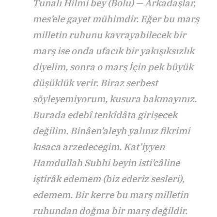
Tunalı Hilmi bey (Bolu) — Arkadaşlar,
mes’ele gayet mühimdir. Eğer bu marş
milletin ruhunu kavrayabilecek bir
marş ise onda ufacık bir yakışıksızlık
diyelim, sonra o marş İçin pek büyük
düşüklük verir. Biraz serbest
söyleyemiyorum, kusura bakmayınız.
Burada edebî tenkîdâta girişecek
değilim. Binâen’aleyh yalınız fikrimi
kısaca arzedecegim. Kat’iyyen
Hamdullah Subhi beyin isti’câline
iştirâk edemem (biz ederiz sesleri),
edemem. Bir kerre bu marş milletin
ruhundan doğma bir marş değildir.