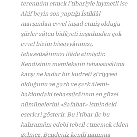
terennüm etmek i’tibariyle kıymetli ise
Akif beyin son yaptığı İstiklâl
marşından evvel inşad etmiş olduğu
şiirler zâten bidâyeti inşadından çok
evvel bizim hissiyyâtımızı,
tehassüsâtımızı ifâde etmişdir.
Kendisinin memleketin tehassüsâtına
karşı ne kadar bir kudreti şi’riyyesi
olduğunu ve garb ve şark âlemi-
hakkındaki tehassüsâtının en güzel
nümûnelerini «Safahat» ismindeki
eserleri gösterir. Bu i’tibar ile bu
kahramânı edebi tebcil etmemek elden
gelmez. Bendeniz kendi namıma