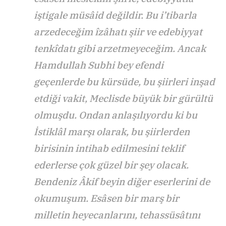
iştigale müsâid değildir. Bu i’tibarla
arzedeceğim îzâhatı şiir ve edebiyyat
tenkîdatı gibi arzetmeyeceğim. Ancak
Hamdullah Subhi bey efendi
geçenlerde bu kürsüde, bu şiirleri inşad
etdiği vakit, Meclisde büyük bir gürültü
olmuşdu. Ondan anlaşılıyordu ki bu
İstiklâl marşı olarak, bu şiirlerden
birisinin intihab edilmesini teklif
ederlerse çok güzel bir şey olacak.
Bendeniz Âkif beyin diğer eserlerini de
okumuşum. Esâsen bir marş bir
milletin heyecanlarını, tehassüsâtını