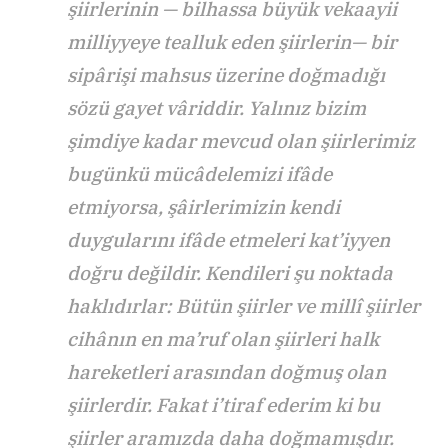
şiirlerinin — bilhassa büyük vekaayii
milliyyeye tealluk eden şiirlerin— bir
sipârişi mahsus üzerine doğmadığı
sözü gayet vâriddir. Yalınız bizim
şimdiye kadar mevcud olan şiirlerimiz
bugünkü mücâdelemizi ifâde
etmiyorsa, şâirlerimizin kendi
duygularını ifâde etmeleri kat’iyyen
doğru değildir. Kendileri şu noktada
haklıdırlar: Bütün şiirler ve millî şiirler
cihânın en ma’ruf olan şiirleri halk
hareketleri arasından doğmuş olan
şiirlerdir. Fakat i’tiraf ederim ki bu
şiirler aramızda daha doğmamışdır.