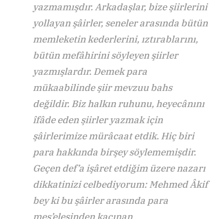
yazmamışdır. Arkadaşlar, bize şiirlerini
yollayan şâirler, seneler arasında bütün
memleketin kederlerini, ıztırablarını,
bütün mefâhirini söyleyen şiirler
yazmışlardır. Demek para
mükaabilinde şiir mevzuu bahs
değildir. Biz halkın ruhunu, heyecânını
îfâde eden şiirler yazmak için
şâirlerimize mürâcaat etdik. Hiç biri
para hakkında birşey söylememişdir.
Geçen def’a işâret etdiğim üzere nazarı
dikkatinizi celbediyorum: Mehmed Âkif
bey ki bu şâirler arasında para
mes’elesinden kaçınan