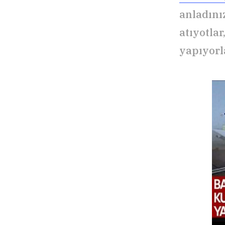
anladını
atıyotla
yapıyorl