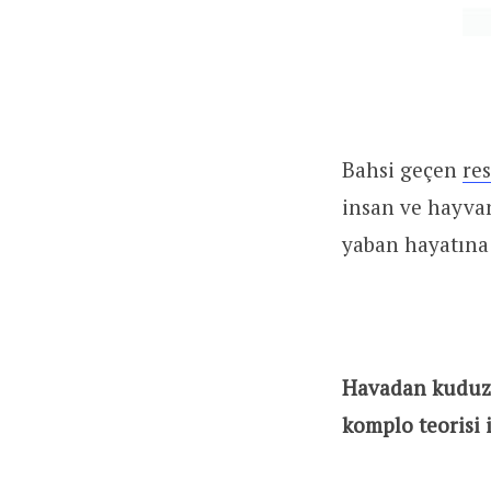
Bahsi geçen
re
insan ve hayvan
yaban hayatına
Havadan kuduz a
komplo teorisi 