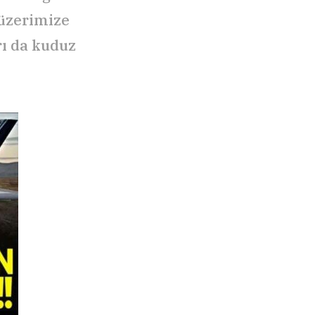
 üzerimize
rı da kuduz