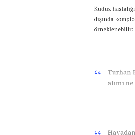
Kuduz hastalığ
dışında komplo 
örneklenebilir:
Turhan 
atımı ne
Havadan 