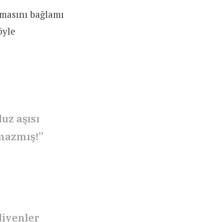
şmasını bağlamı
öyle
uz aşısı
mazmış!”
iyenler