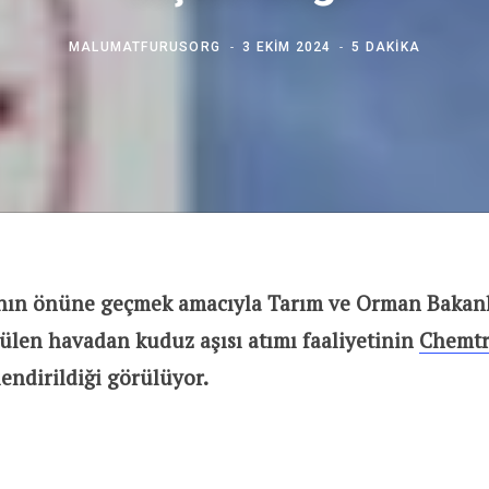
MALUMATFURUSORG
3 EKIM 2024
5 DAKIKA
nın önüne geçmek amacıyla Tarım ve Orman Bakanl
rülen havadan kuduz aşısı atımı faaliyetinin
Chemtr
ilendirildiği görülüyor.