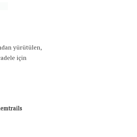
ından yürütülen,
cadele için
hemtrails