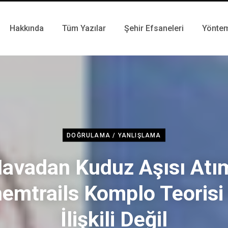
Hakkında
Tüm Yazılar
Şehir Efsaneleri
Yönte
DOĞRULAMA / YANLIŞLAMA
avadan Kuduz Aşısı Atı
emtrails Komplo Teorisi 
İlişkili Değil