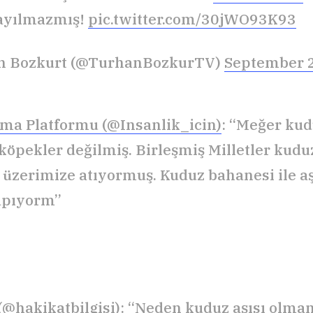
sayılmazmış!
pic.twitter.com/30jWO93K93
n Bozkurt (@TurhanBozkurTV)
September 2
ma Platformu (@Insanlik_icin)
: “Meğer ku
köpekler değilmiş. Birleşmiş Milletler kud
i üzerimize atıyormuş. Kuduz bahanesi ile aş
apıyorm”
(@hakikatbilgisi)
: “Neden kuduz aşısı olma