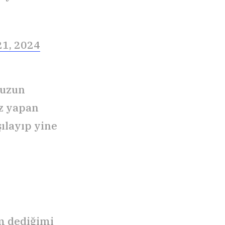
1, 2024
duzun
uz yapan
ılayıp yine
m dediğimi