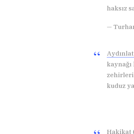
haksız 
— Turha
Aydınlat
kaynağı 
zehirler
kuduz y
Hakikat 