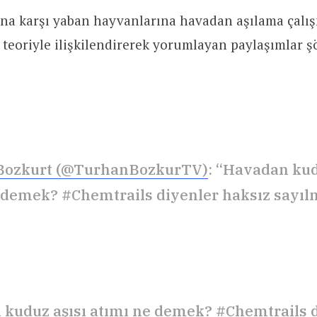
ına karşı yaban hayvanlarına havadan aşılama çalı
teoriyle ilişkilendirerek yorumlayan paylaşımlar ş
Bozkurt (@TurhanBozkurTV)
: “Havadan kud
 demek? #Chemtrails diyenler haksız sayıl
kuduz aşısı atımı ne demek?
#Chemtrails
d