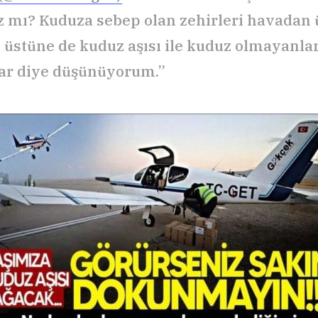
z mı? Kuduza sebep olan zehirleri havadan
r, üstüne de kuduz aşısı ile kuduz olmayanla
ar diye düşünüyorum.”