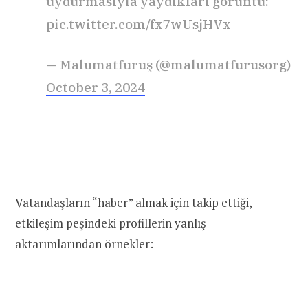
uydurmasıyla yaydıkları görüntü:
pic.twitter.com/fx7wUsjHVx
— Malumatfuruş (@malumatfurusorg)
October 3, 2024
Vatandaşların “haber” almak için takip ettiği,
etkileşim peşindeki profillerin yanlış
aktarımlarından örnekler: