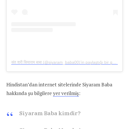
संत श्री सियाराम बाबा (@siyaram_baba00)’in paylaştığı bir gönderi
Hindistan’dan internet sitelerinde Siyaram Baba
hakkında şu bilgilere
yer verilmiş
:
Siyaram Baba kimdir?