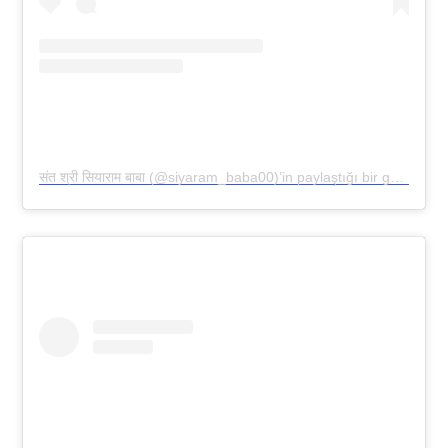
संत श्री सियाराम बाबा (@siyaram_baba00)’in paylaştığı bir gönderi