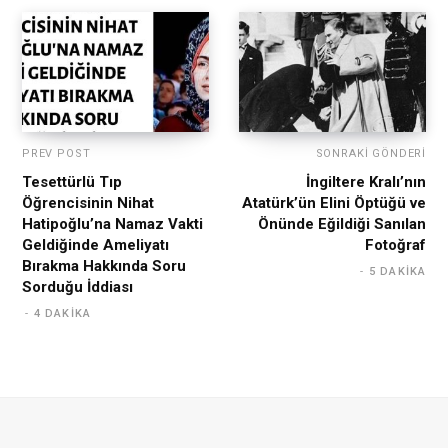
PREV POST
SONRAKI GÖNDERI
Tesettürlü Tıp
İngiltere Kralı’nın
Öğrencisinin Nihat
Atatürk’ün Elini Öptüğü ve
Hatipoğlu’na Namaz Vakti
Önünde Eğildiği Sanılan
Geldiğinde Ameliyatı
Fotoğraf
Bırakma Hakkında Soru
5 DAKIKA
Sorduğu İddiası
4 DAKIKA