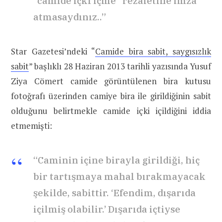
“camide içki içme” rezaletine imza
atmasaydınız..”
Star Gazetesi’ndeki “
Camide bira sabit, saygısızlık
sabit
” başlıklı 28 Haziran 2013 tarihli yazısında Yusuf
Ziya Cömert camide görüntülenen bira kutusu
fotoğrafı üzerinden camiye bira ile girildiğinin sabit
olduğunu belirtmekle camide içki içildiğini iddia
etmemişti:
“Caminin içine birayla girildiği, hiç
bir tartışmaya mahal bırakmayacak
şekilde, sabittir. ‘Efendim, dışarıda
içilmiş olabilir.’ Dışarıda içtiyse