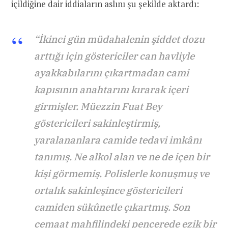
içildiğine dair iddiaların aslını şu şekilde aktardı:
“İkinci gün müdahalenin şiddet dozu
arttığı için göstericiler can havliyle
ayakkabılarını çıkartmadan cami
kapısının anahtarını kırarak içeri
girmişler. Müezzin Fuat Bey
göstericileri sakinleştirmiş,
yaralananlara camide tedavi imkânı
tanımış. Ne alkol alan ve ne de içen bir
kişi görmemiş. Polislerle konuşmuş ve
ortalık sakinleşince göstericileri
camiden sükûnetle çıkartmış. Son
cemaat mahfilindeki pencerede ezik bir