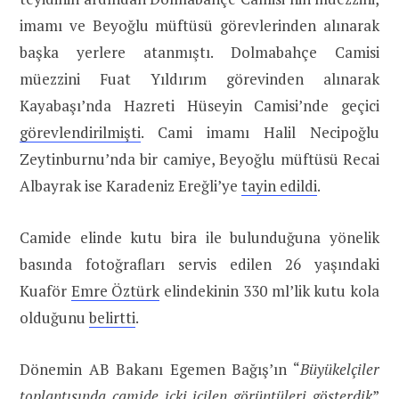
imamı ve Beyoğlu müftüsü görevlerinden alınarak
başka yerlere atanmıştı. Dolmabahçe Camisi
müezzini Fuat Yıldırım görevinden alınarak
Kayabaşı’nda Hazreti Hüseyin Camisi’nde geçici
görevlendirilmişti
. Cami imamı Halil Necipoğlu
Zeytinburnu’nda bir camiye, Beyoğlu müftüsü Recai
Albayrak ise Karadeniz Ereğli’ye
tayin edildi
.
Camide elinde kutu bira ile bulunduğuna yönelik
basında fotoğrafları servis edilen 26 yaşındaki
Kuaför
Emre Öztürk
elindekinin 330 ml’lik kutu kola
olduğunu
belirtti
.
Dönemin AB Bakanı Egemen Bağış’ın “
Büyükelçiler
toplantısında camide içki içilen görüntüleri gösterdik
”