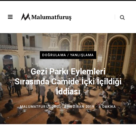
DOĞRULAMA / YANLIŞLAMA
Gezi Parkı Eylemleri
Sırasında Camide İçki İçildiği
İddiası
MALUMATFURUSORG
2 HAZIRAN 2019
6 DAKIKA