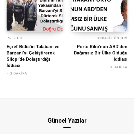
PREV POST
SONRAKI GÖNDERI
Eşref Bitlis’in Talabani ve
Porto Riko’nun ABD’den
Barzani’yi Çekiştirerek
Bağımsız Bir Ülke Olduğu
Silopi’de Dolaştırdığı
İddiası
İddiası
3 DAKIKA
2 DAKIKA
Güncel Yazılar