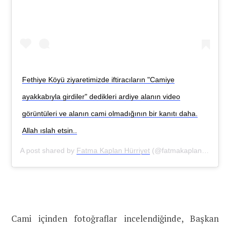
Fethiye Köyü ziyaretimizde iftiracıların "Camiye
ayakkabıyla girdiler" dedikleri ardiye alanın video
görüntüleri ve alanın cami olmadığının bir kanıtı daha.
Allah ıslah etsin..
A post shared by
Fatma Kaplan Hürriyet
(@fatmakaplanhurriyet) on
Cami içinden fotoğraflar incelendiğinde, Başkan