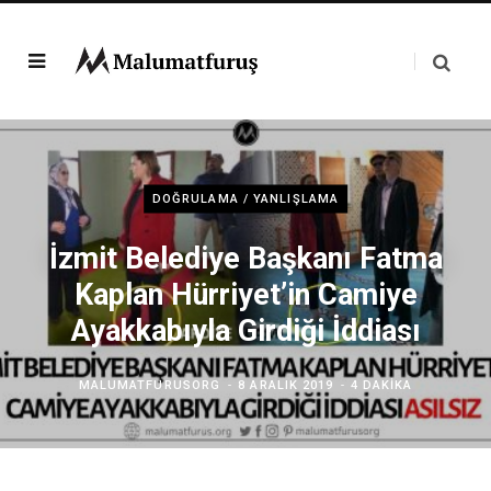
DOĞRULAMA / YANLIŞLAMA
İzmit Belediye Başkanı Fatma
Kaplan Hürriyet’in Camiye
Ayakkabıyla Girdiği İddiası
MALUMATFURUSORG
8 ARALIK 2019
4 DAKIKA