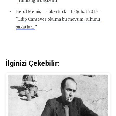
“
Yalnızlığın başkenti
“
Betül Memiş – Habertürk – 15 Şubat 2013 –
“
Edip Cansever okuma bu mevsim, ruhunu
sakatlar…
“
İlginizi Çekebilir: