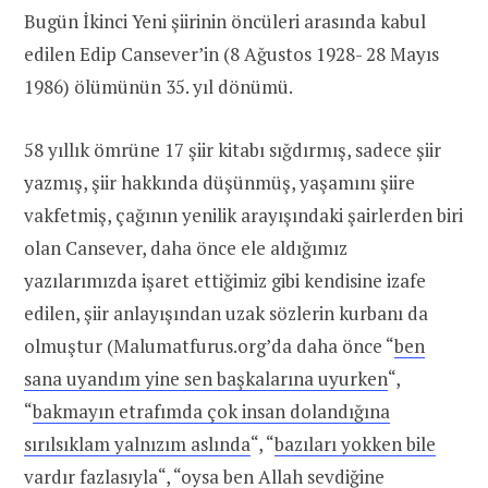
Bugün İkinci Yeni şiirinin öncüleri arasında kabul
edilen Edip Cansever’in (8 Ağustos 1928- 28 Mayıs
1986) ölümünün 35. yıl dönümü.
58 yıllık ömrüne 17 şiir kitabı sığdırmış, sadece şiir
yazmış, şiir hakkında düşünmüş, yaşamını şiire
vakfetmiş, çağının yenilik arayışındaki şairlerden biri
olan Cansever, daha önce ele aldığımız
yazılarımızda işaret ettiğimiz gibi kendisine izafe
edilen, şiir anlayışından uzak sözlerin kurbanı da
olmuştur (Malumatfurus.org’da daha önce “
ben
sana uyandım yine sen başkalarına uyurken
“,
“
bakmayın etrafımda çok insan dolandığına
sırılsıklam yalnızım aslında
“, “
bazıları yokken bile
vardır fazlasıyla
“, “
oysa ben Allah sevdiğine