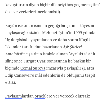
kavuştursun diyen hiçbir dilenciyi boş geçmemiştim
”
dize ve vecizeleri incelenmişti).
Bugün ise onun isminin geçtiği bir şiirin hikâyesini
paylaşacağız sizinle. Mehmet İşten’in 1999 yılında
Uç dergisinde yayımlanan ve daha sonra Küçük
İskender tarafından hazırlanan
Aşk Şiirleri
Antolojisi
’ne şairinin ismiyle alınan “Ayrılıkta” adlı
şiiri; önce Turgut Uyar, sonrasında ise baskın bir
biçimde
Cemal Süreya
imzasıyla paylaşılır (Hatta
Edip Cansever’e mâl edenlerin de olduğunu tespit
ettik).
Paylaşım
lardan
örnek
lere yer verecek olursak: