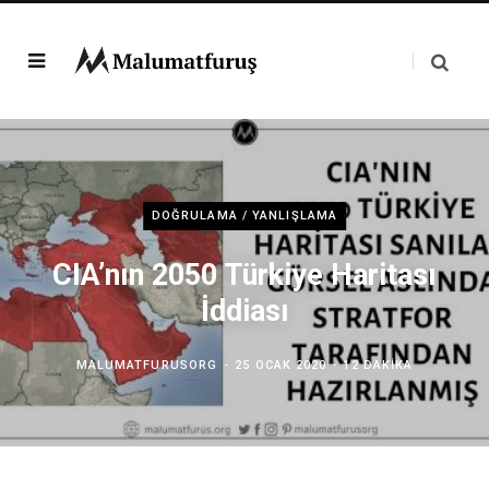
DOĞRULAMA / YANLIŞLAMA
CIA’nın 2050 Türkiye Haritası
İddiası
MALUMATFURUSORG
25 OCAK 2020
12 DAKIKA