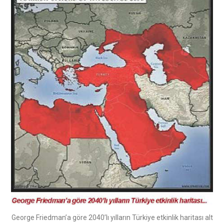
George Friedman’a göre 2040’lı yılların Türkiye etkinlik haritası alt