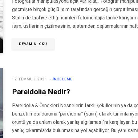
Fotoğraflar manipülasyona açık varlıklar… Fotoğraf manipü
geçmişte birçok güçlü isim tarafından gerçeğin çarpıtılması
Stalin de tasfiye ettiği isimleri fotomontajla tarihe karıştırm
isim, üstlerinin çizilmesinin, sistemden dışlanmalarının hat
DEVAMINI OKU
12 TEMMUZ 2021
İNCELEME
Pareidolia Nedir?
Pareidolia & Örnekleri Nesnelerin farklı şekillerinin ya da çeş
benzetilmesi durumu “pareidolia” (sanrı) olarak tanımlanıyor. 
örüntü ya da anlam olarak yanlış algılaması”nı karşılayan bu 
yanlış çıkarımlarda bulunmasına yol açabiliyor. Bu yanılsam