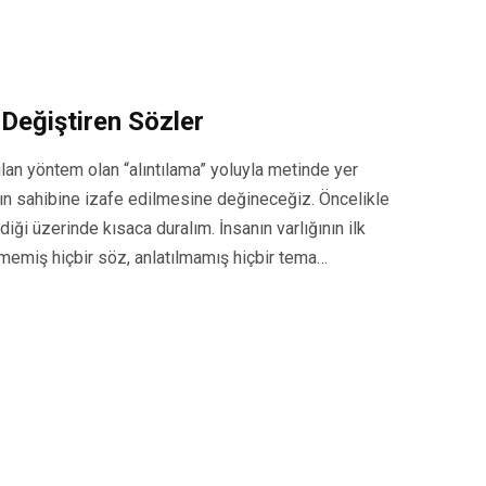
 Değiştiren Sözler
ılan yöntem olan “alıntılama” yoluyla metinde yer
pıtın sahibine izafe edilmesine değineceğiz. Öncelikle
diği üzerinde kısaca duralım. İnsanın varlığının ilk
emiş hiçbir söz, anlatılmamış hiçbir tema…