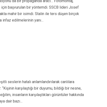
lasyonu da bir propaganda aracı… Fotomontaj,
 için başvurulan bir yöntemdi. SSCB lideri Josef
akta mahir bir isimdi. Stalin ile ters düşen birçok
ta infaz edilmelerinin yanı…
itli seslerin hatalı anlamlandırılarak canlılara
“Kişinin karşılaştığı bir duyumu, bildiği bir nesne,
eğilim, insanların karşılaştıkları görüntüler hakkında
aya dair bazı…