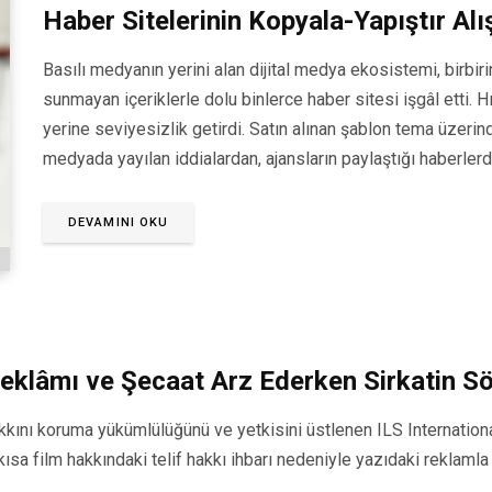
Haber Sitelerinin Kopyala-Yapıştır Alı
Basılı medyanın yerini alan dijital medya ekosistemi, birbir
sunmayan içeriklerle dolu binlerce haber sitesi işgâl etti. Hız 
yerine seviyesizlik getirdi. Satın alınan şablon tema üzerin
medyada yayılan iddialardan, ajansların paylaştığı haberler
DEVAMINI OKU
Reklâmı ve Şecaat Arz Ederken Sirkatin Sö
 hakkını koruma yükümlülüğünü ve yetkisini üstlenen ILS Internat
a film hakkındaki telif hakkı ihbarı nedeniyle yazıdaki reklamla il