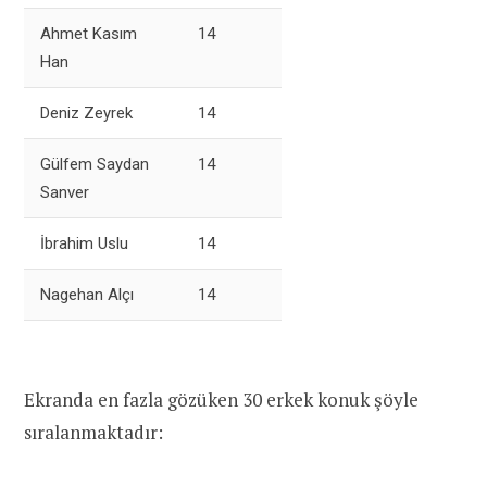
Ahmet Kasım
14
Han
Deniz Zeyrek
14
Gülfem Saydan
14
Sanver
İbrahim Uslu
14
Nagehan Alçı
14
Ekranda en fazla gözüken 30 erkek konuk şöyle
sıralanmaktadır: