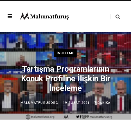
İNCELEME
Tartışma Programlarının
Konuk Profiline İlişkin Bir
İnceleme
MALUMATFURUSORG
19 ŞUBAT 2021
7 DAKIKA