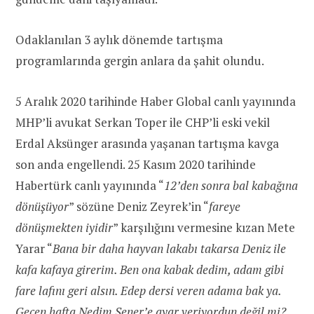
Odaklanılan 3 aylık dönemde tartışma
programlarında gergin anlara da şahit olundu.
5 Aralık 2020 tarihinde Haber Global canlı yayınında
MHP’li avukat Serkan Toper ile CHP’li eski vekil
Erdal Aksünger arasında yaşanan tartışma kavga
son anda engellendi. 25 Kasım 2020 tarihinde
Habertürk canlı yayınında “
12’den sonra bal kabağına
dönüşüyor
” sözüne Deniz Zeyrek’in “
fareye
dönüşmekten iyidir
” karşılığını vermesine kızan Mete
Yarar “
Bana bir daha hayvan lakabı takarsa Deniz ile
kafa kafaya girerim. Ben ona kabak dedim, adam gibi
fare lafını geri alsın. Edep dersi veren adama bak ya.
Geçen hafta Nedim Şener’e ayar veriyordun değil mi?