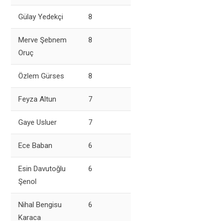
Gülay Yedekçi
8
Merve Şebnem
8
Oruç
Özlem Gürses
8
Feyza Altun
7
Gaye Usluer
7
Ece Baban
6
Esin Davutoğlu
6
Şenol
Nihal Bengisu
6
Karaca