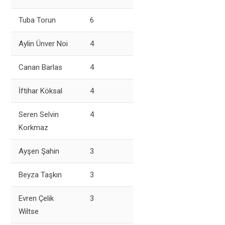
Tuba Torun
6
Aylin Ünver Noi
4
Canan Barlas
4
İftihar Köksal
4
Seren Selvin
4
Korkmaz
Ayşen Şahin
3
Beyza Taşkın
3
Evren Çelik
3
Wiltse