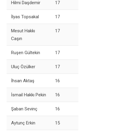
Hilmi Daşdemir
17
İlyas Topsakal
17
Mesut Hakkı
17
Caşın
Ruşen Gültekin
17
Uluç Özülker
17
İhsan Aktaş
16
İsmail Hakkı Pekin
16
Şaban Sevinç
16
Aytunç Erkin
15