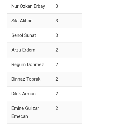
Nur Özkan Erbay
3
Sıla Akhan
3
Şenol Sunat
3
Arzu Erdem
2
Begüm Dönmez
2
Binnaz Toprak
2
Dilek Arman
2
Emine Gülizar
2
Emecan