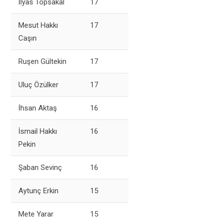
İlyas Topsakal
17
Mesut Hakkı
17
Caşın
Ruşen Gültekin
17
Uluç Özülker
17
İhsan Aktaş
16
İsmail Hakkı
16
Pekin
Şaban Sevinç
16
Aytunç Erkin
15
Mete Yarar
15