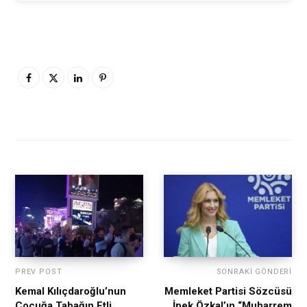
PREV POST
SONRAKI GÖNDERI
Kemal Kılıçdaroğlu’nun
Memleket Partisi Sözcüsü
Çocuğa Tabağın Etli
İpek Özkal’ın “Muharrem