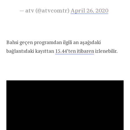
— atv (@atvcomtr)
April 26, 2020
Bahsi geçen programdan ilgili an aşağıdaki
bağlantıdaki kayıttan
15.44’ten itibaren
izlenebilir.