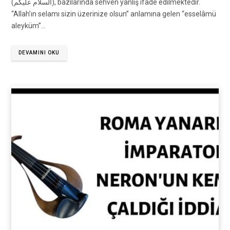
(السلام عليكم), bazılarında sehven yanlış ifade edilmektedir.
“Allah’ın selamı sizin üzerinize olsun” anlamına gelen “esselâmü
aleyküm”…
DEVAMINI OKU