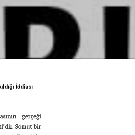
ldığı İddiası
asının gerçeği
i’dir. Somut bir