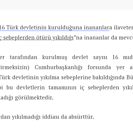
 16 Türk devletinin kurulduğuna inananlar
a ilavete
iç sebeplerden ötürü yıkıldığı
”na inananlar da mevc
ler tarafından kurulmuş devlet sayısı 16 mıd
girmeksizin) Cumhurbaşkanlığı forsunda yer a
ürk devletinin yıkılma sebeplerine bakıldığında B
ibi bu devletlerin tamamının iç sebeplerden yıkıl
adığı görülmektedir.
rdan yıkılmadığı iddiası da absürttür.