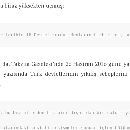
a biraz yüksekten uçmuş:
er tarihte 16 Devlet kurdu. Bunların hiçbiri dışta
 da,
Takvim Gazetesi’nde 26 Haziran 2016 günü ya
ı yazısı
nda Türk devletlerinin yıkılış sebeplerini
.
, bu Devletlerden hiç biri dışarıdan bir saldırıyl
aralarındaki çeşitli çekişmeler sonucu içten bölün