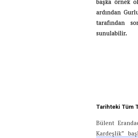
başka örnek ol
ardından Gurlu
tarafından so
sunulabilir.
Tarihteki Tüm T
Bülent Eranda
Kardeşlik” başl