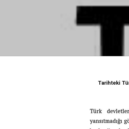
Tarihteki Tü
Türk devletle
yansıtmadığı gö