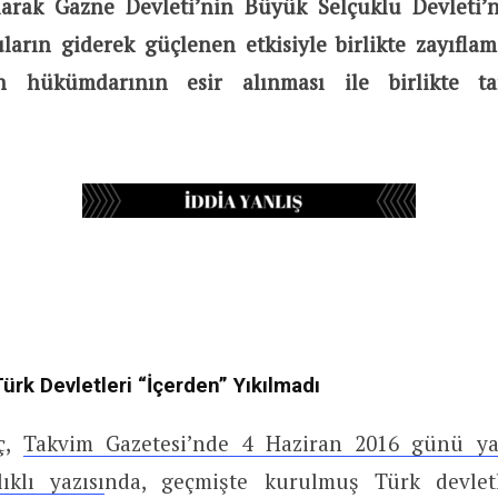
arak Gazne Devleti’nin Büyük Selçuklu Devleti’
ların giderek güçlenen etkisiyle birlikte zayıflam
n hükümdarının esir alınması ile birlikte ta
ürk Devletleri “İçerden” Yıkılmadı
ç,
Takvim Gazetesi’nde 4 Haziran 2016 günü yay
ıklı yazısı
nda, geçmişte kurulmuş Türk devletl