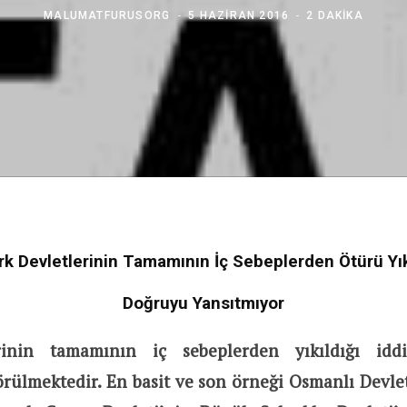
MALUMATFURUSORG
5 HAZIRAN 2016
2 DAKIKA
rk Devletlerinin Tamamının İç Sebeplerden Ötürü Yıkı
Doğruyu Yansıtmıyor
rinin tamamının iç sebeplerden yıkıldığı iddi
rülmektedir. En basit ve son örneği Osmanlı Devlet