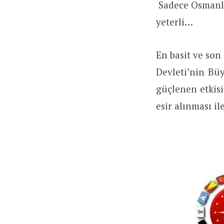
Sadece Osmanlı 
yeterli…
En basit ve son
Devleti’nin Bü
güçlenen etkis
esir alınması il