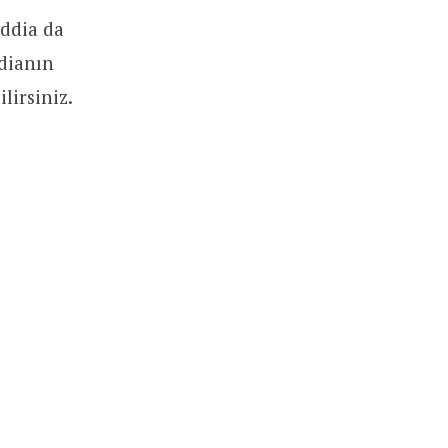
iddia da
ddianın
lirsiniz.