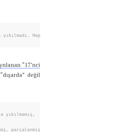
n yıkılmadı. Hep içeriden yıkıldı."
ynlanan “17’nci
 “dışarda” değil
a yıkılmamış, 

müş, parçalanmıştır!..