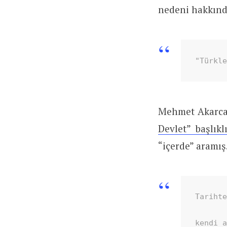
nedeni hakkınd
"Türkl
Mehmet Akarca
Devlet” başlıkl
“içerde” aramış
Tarihte
kendi 