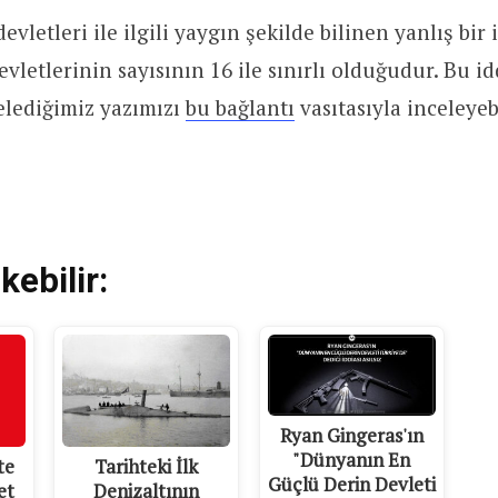
evletleri ile ilgili yaygın şekilde bilinen yanlış bir 
vletlerinin sayısının 16 ile sınırlı olduğudur. Bu i
celediğimiz yazımızı
bu bağlantı
vasıtasıyla inceleyebi
kebilir:
Ryan Gingeras'ın
"Dünyanın En
te
Tarihteki İlk
Güçlü Derin Devleti
et
Denizaltının