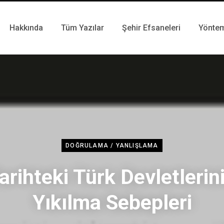
Hakkında
Tüm Yazılar
Şehir Efsaneleri
Yönte
DOĞRULAMA / YANLIŞLAMA
arihteki Türk Devletlerin
Yıkılma Sebepleri