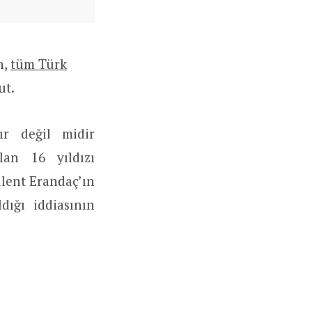
n,
tüm Türk
ut.
ır değil midir
lan 16 yıldızı
ülent Erandaç’ın
dığı iddiasının