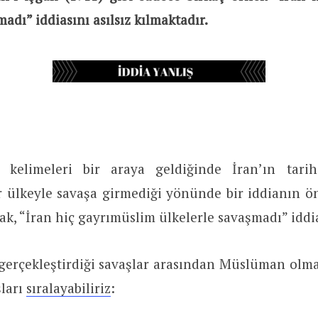
adı” iddiasını asılsız kılmaktadır.
 kelimeleri bir araya geldiğinde İran’ın tari
r ülkeyle savaşa girmediği yönünde bir iddianın 
k, “İran hiç gayrımüslim ülkelerle savaşmadı” iddias
 gerçekleştirdiği savaşlar arasından Müslüman olma
şları
sıralayabiliriz
: