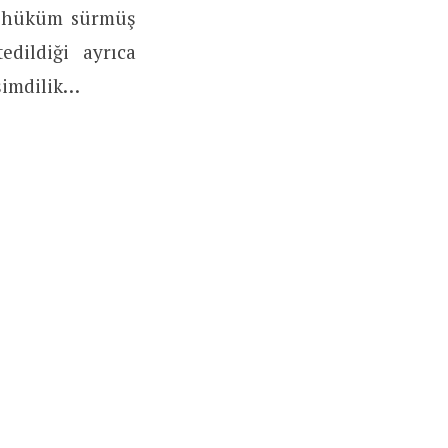
da hüküm sürmüş
edildiği ayrıca
 şimdilik…