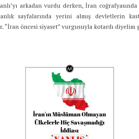
manlı’yı arkadan vurdu derken, İran coğrafyasın
anlık sayfalarında yerini almış devletlerin kast
. “İran öncesi siyaset” vurgusuyla kotardı diyelim