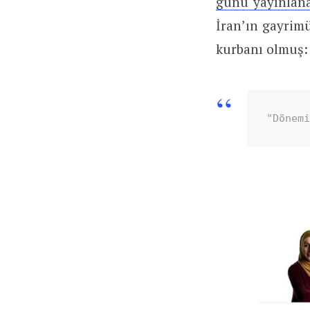
günü yayınlanan
İran’ın gayrimü
kurbanı olmuş:
"Dönem