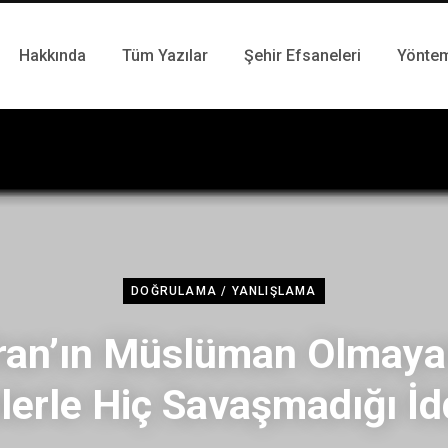
Hakkında
Tüm Yazılar
Şehir Efsaneleri
Yönte
DOĞRULAMA / YANLIŞLAMA
ran’ın Müslüman Olmay
lerle Hiç Savaşmadığı İd