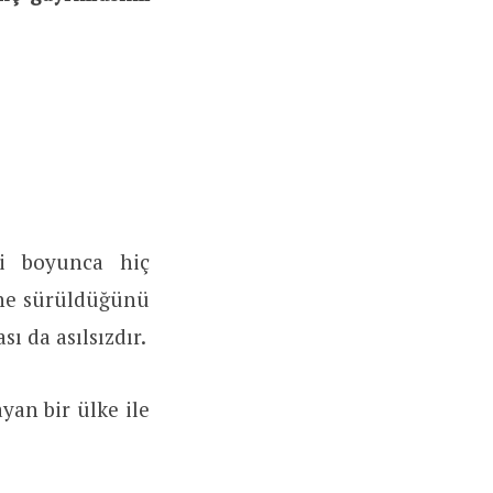
hi boyunca hiç
öne sürüldüğünü
ı da asılsızdır.
yan bir ülke ile