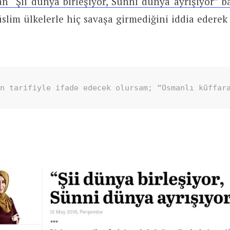
 “Şii dünya birleşiyor, Sünni dünya ayrışıyor” baş
slim ülkelerle hiç savaşa girmediğini iddia edere
in tarifiyle ifade edecek olursam; “Osmanlı küffar