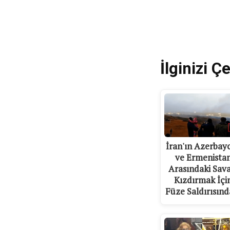
İlginizi Çe
İran'ın Azerbay
ve Ermenista
Arasındaki Sava
Kızdırmak İçi
Füze Saldırısın