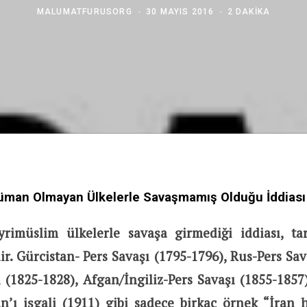
MALUMATFURUSORG
30 MAYIS 2016
2 DAKIKA
lüman Olmayan Ülkelerle Savaşmamış Olduğu İddiası
yrimüslim ülkelerle savaşa girmediği iddiası, tar
ir.
Gürcistan- Pers Savaşı (1795-1796), Rus-Pers Sav
 (1825-1828), Afgan/İngiliz-Pers Savaşı (1855-1857)
an’ı işgali (1911) gibi sadece birkaç örnek “İran 