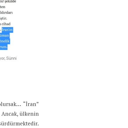
yor, Sünni
olursak… “İran”
. Ancak, ülkenin
 sürdürmektedir.