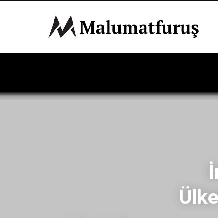
İ
Ülke