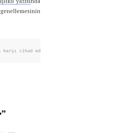
lıklı yazısı
nda
k genellemesinin
a karşı cihad ederken” arkadan İslâm coğrafyasına 