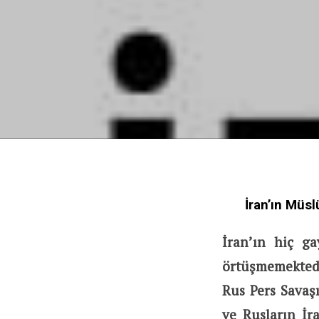
İran’ın Müs
İran’ın hiç ga
örtüşmemekted
Rus Pers Savaşı
ve Rusların İr