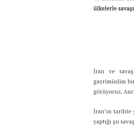
ülkelerle savaşm
İran ve savaş
gayrimüslim bi
görüyoruz. Anca
İran’ın tarihte
yaptığı şu sava