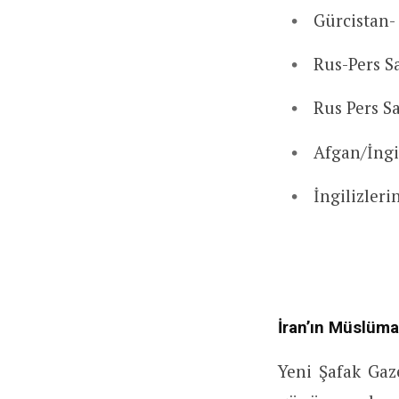
Gürcistan-
Rus-Pers S
Rus Pers S
Afgan/İngi
İngilizleri
İran’ın Müslüma
Yeni Şafak Gaz