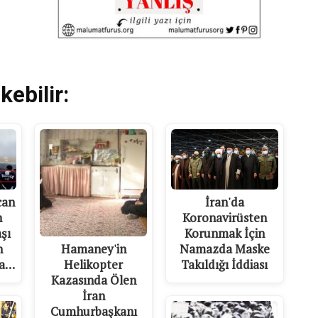
kebilir:
İran'da
can
Koronavirüsten
n
Korunmak İçin
şı
Namazda Maske
Hamaney'in
n
Takıldığı İddiası
Helikopter
da…
Kazasında Ölen
İran
Cumhurbaşkanı