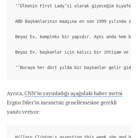
‘’Ülkenin First Lady’si olarak giyeceğim kıyafetle
ABD Başkanlarının maaşına en son 1999 yılında zam
Beyaz Ev, kompleks bir yapıdır. Aynı anda hem bir
Beyaz Ev, başkanlar için kalıcı bir ihtişam ve ke
‘’Buraya her dört yılda bir başkanlar gelir gider
Ayrıca,
CNN’in yayınladığı aşağıdaki haber metni
Ergün Diler’in mesnetsiz genellemesine gerekli
yanıtı veriyor:
Hillary Clinton
's assertion this week she and 
her