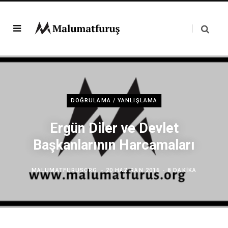
DOĞRULAMA / YANLIŞLAMA
Ergün Diler ve Devlet
Başkanlarının Harcamaları
MALUMATFURUSORG
20 HAZIRAN 2016
8 DAKIKA