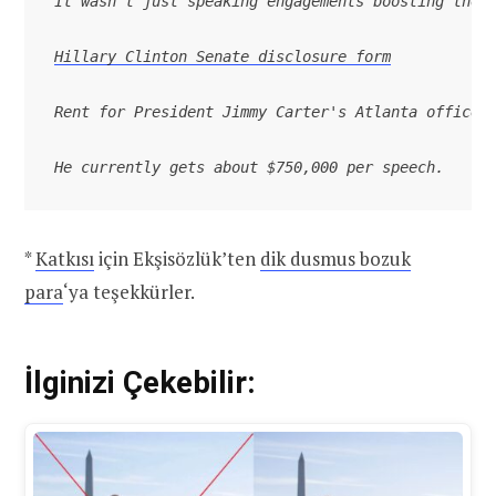
It wasn't just speaking engagements boosting the 
Hillary Clinton Senate disclosure form
Rent for President Jimmy Carter's Atlanta office 
He currently gets about $750,000 per speech.
*
Katkısı
için Ekşisözlük’ten
dik dusmus bozuk
para
‘ya teşekkürler.
İlginizi Çekebilir: