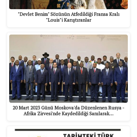
"Devlet Benim" Sözünün Atfedildiği Fransa Kralı
"Louis"i Karıştıranlar
20 Mart 2023 Günü Moskova'da Düzenlenen Rusya -
Afrika Zirvesi'nde Kaydedildiği Sanılarak…