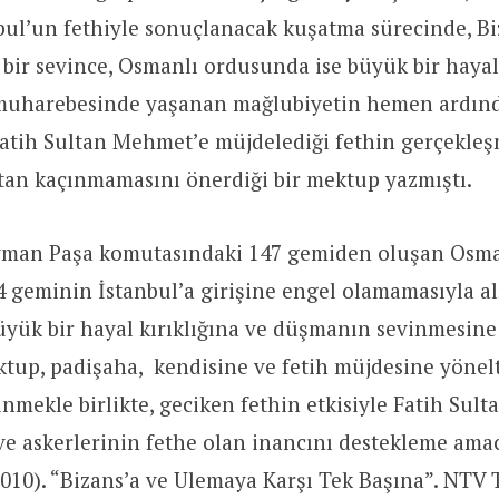
bul’un fethiyle sonuçlanacak kuşatma sürecinde, Bi
bir sevince, Osmanlı ordusunda
ise büyük bir hayal
 muharebesinde yaşanan mağlubiyetin hemen ardın
tih Sultan Mehmet’e müjdelediği fethin gerçekleşm
tan kaçınmamasını önerdiği bir mektup yazmıştı.
yman Paşa komutasındaki 147 gemiden oluşan Osma
 geminin İstanbul’a girişine engel olamamasıyla a
yük bir hayal kırıklığına ve düşmanın sevinmesine 
tup, padişaha, kendisine ve fetih müjdesine yönel
ğinmekle birlikte, geciken fethin etkisiyle Fatih Sul
ve askerlerinin fethe olan inancını destekleme am
2010). “Bizans’a ve Ulemaya Karşı Tek Başına”. NTV T