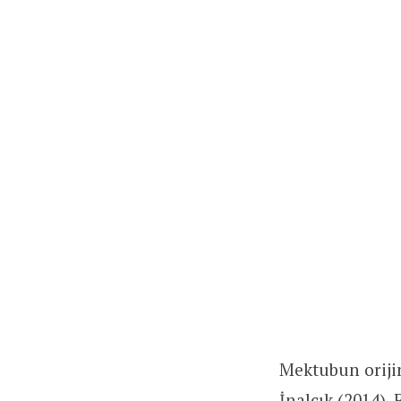
Mektubun orijina
İnalcık (2014).