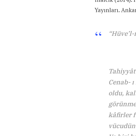
Yayınları. Anka
“Hüve’l-
Tahiyyât-
Cenab- ı
oldu, kal
görünmedi
kâfirler 
vücudünü