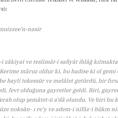
ra):
muizzee’n-nasir
i zâkiyat ve teslimât-i safiyât iblâğ kılmakt
 Kerime mâruz oldur ki, bu hadise ki ol gemi
be hayli tekessür ve melâlet getürdü, bir fırs
, fevt olduğuna gayretler geldi. Biri, gayret-
ferah olup şemâtet-ü a’dâ olundu. Ve biri bu
ze noksân- ı re’y ve adem-i nifâz-i hükm ni