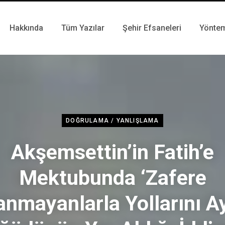
Hakkında
Tüm Yazılar
Şehir Efsaneleri
Yönte
DOĞRULAMA / YANLIŞLAMA
Akşemsettin’in Fatih’e
Mektubunda ‘Zafere
anmayanlarla Yollarını Ay