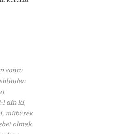
an sonra
 ehlinden
at
i din ki,
 ki, mübarek
sbet olmak.