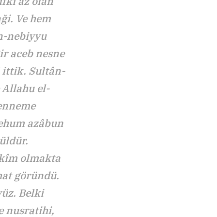
ıfkı az olan
aği. Ve hem
en-nebiyyu
Bir aceb nesne
ittik. Sultân-
 Allahu el-
henneme
 lehum azâbun
üldür.
ukîm olmakta
hat göründü.
vüz. Belki
e nusratihi,