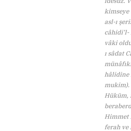
idesüz. V
kimseye 
asl-ı şer
câhidi’l-
vâki oldu
ı sâdat C
münâfıki
hâlidine
mukim). 
Hüküm, m
beraberd
Himmet id
ferah ve