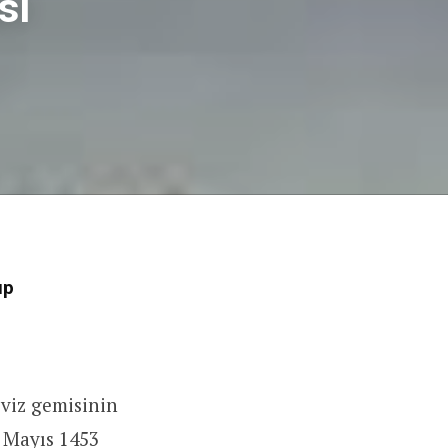
sı
up
eviz gemisinin
 Mayıs 1453