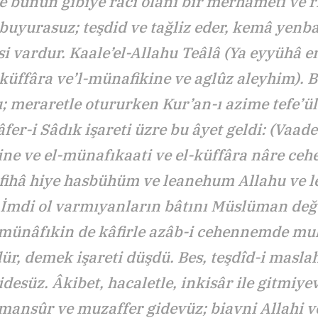
e bunun gibiye raci olanı bir merhameti ve r
buyurasuz; teşdid ve tağliz eder, kemâ yenb
isi vardur. Kaale’el-Allahu Teâlâ (Ya eyyühâ 
 küffâra ve’l-münafikine ve aglûz aleyhim). 
; meraretle otururken Kur’an-ı azime tefe’ül 
âfer-i Sâdık işareti üzre bu âyet geldi: (Vaade
ne ve el-münafıkaati ve el-küffâra nâre ce
 fihâ hiye hasbühüm ve leanehum Allahu ve
İmdi ol varmıyanların bâtını Müslüman değ
ünâfıkin de kâfirle azâb-i cehennemde m
ür, demek işareti düşdü. Bes, teşdîd-i masla
esüz. Âkibet, hacaletle, inkisâr ile gitmiye
 mansûr ve muzaffer gidevüz; biavni Allahi v