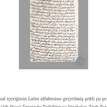
l içeriğinin Latin alfabesine geçirilmiş şekli şu şe
 Fatih Devri Üzerinde Tetkikler ve Vesikalar, Türk T