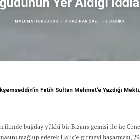
ğüdünün Yer Aldığı İddia
MALUMATFURUSORG
3 HAZIRAN 2021
9 DAKIKA
kşemseddin’in Fatih Sultan Mehmet’e Yazdığı Mekt
arihinde buğday yüklü bir Bizans gemisi ile üç Cen
asını mağlup ederek Haliç’e girmeyi başarması, 29