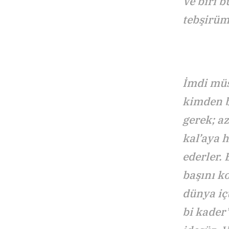
Ve biri b
tebşirüm
İmdi müs
kimden b
gerek; az
kal’aya 
ederler. 
başını k
dünya iç
bi kader