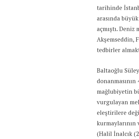
tarihinde İstan
arasında
büyük 
açmıştı. Deniz
Akşemseddin, Fa
tedbirler almak
Baltaoğlu Süle
donanmasının 4
mağlubiyetin bü
vurgulayan mek
eleştirilere de
kurmaylarının 
(Halil İnalcık (