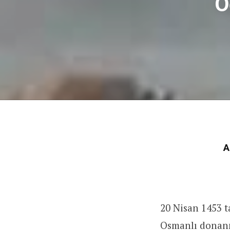
Ö
A
20 Nisan 1453 t
Osmanlı donanm