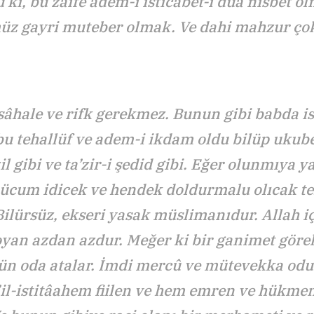
u ki, bu zaife adem-i isticâbet-i duâ nisbet o
üz gayri muteber olmak. Ve dahi mahzur ço
âhale ve rifk gerekmez. Bunun gibi babda is
u tehallüf ve adem-i ikdam oldu bilüp ukube
il gibi ve ta’zir-i şedid gibi. Eğer olunmıya y
hücum idicek ve hendek doldurmalu olıcak t
Bilürsüz, ekseri yasak müslimanıdur. Allah i
oyan azdan azdur. Meğer ki bir ganimet görel
ün oda atalar. İmdi mercû ve mütevekka odur
’il-istitâahem fiilen ve hem emren ve hükme