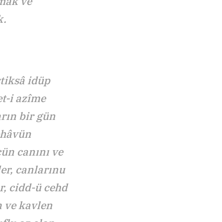
lmak ve
k.
tiksâ idüp
t-i azîme
arın bir gün
ehâvün
çün canını ve
er, canlarınu
, cidd-ü cehd
n ve kavlen