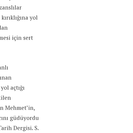
zanslılar
 kırıklığına yol
dan
esi için sert
nlı
lınan
yol açtığı
tilen
tan Mehmet’in,
acını güdüyordu
arih Dergisi. S.