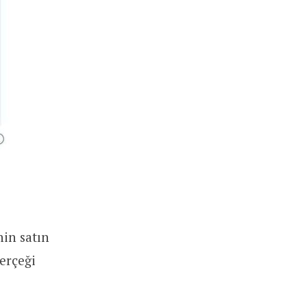
nin satın
gerçeği