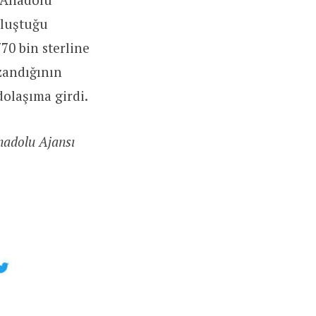
oluştuğu
70 bin sterline
azandığının
dolaşıma girdi.
nadolu Ajansı