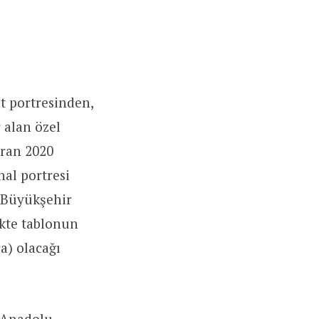
t portresinden,
 alan özel
iran 2020
nal portresi
l Büyükşehir
ikte tablonun
ra) olacağı
n Anadolu