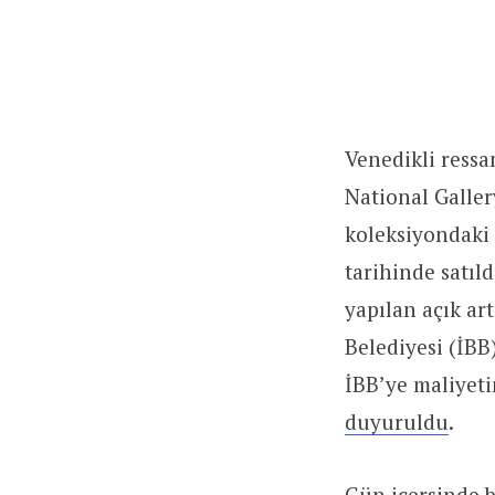
Venedikli ressa
National Galler
koleksiyondaki 
tarihinde satıl
yapılan açık ar
Belediyesi (İBB
İBB’ye maliyetin
duyuruldu
.
Gün içersinde 