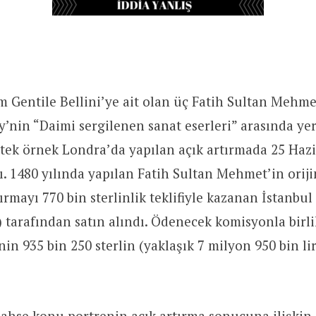
m Gentile Bellini’ye ait olan üç Fatih Sultan Mehme
y’nin “Daimi sergilenen sanat eserleri” arasında yer
tek örnek Londra’da yapılan açık artırmada 25 Haz
dı. 1480 yılında yapılan Fatih Sultan Mehmet’in oriji
tırmayı 770 bin sterlinlik teklifiyle kazanan İstanbu
) tarafından satın alındı. Ödenecek komisyonla birl
in 935 bin 250 sterlin (yaklaşık 7 milyon 950 bin li
bahse konu portrenin açık artırma sonucuna ilişki