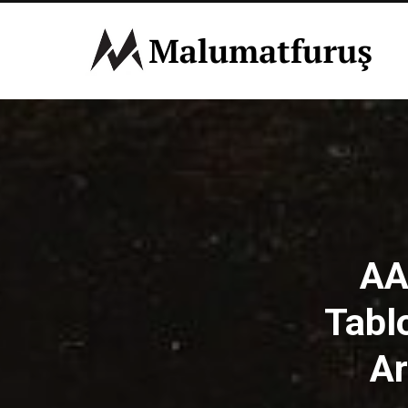
AA
Tabl
Ar