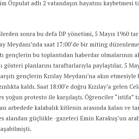
im Özpulat adlı 2 vatandaşın hayatını kaybetmesi 
lerden sonra bu defa DP yönetimi, 5 Mayıs 1960 ta
ay Meydanı’nda saat 17:00’de bir miting düzenlemey
tı gençlerin bu toplantıdan haberdar olmalarının 
ı gösteri planlarını taraftarlarıyla paylaştılar. 5 M
arşıtı gençlerin Kızılay Meydanı’na akın etmesiyle 
azınlıkta kaldı. Saat 18:00’e doğru Kızılay’a gelen Ce
yoğun protesto ile karşılaştı. Öğrenciler “istifa” 
n arbedede kalabalık kitlenin arasında kalan ve ta
 alandan güçlükle -gazeteci Emin Karakuş’un ara
aşabilmişti.