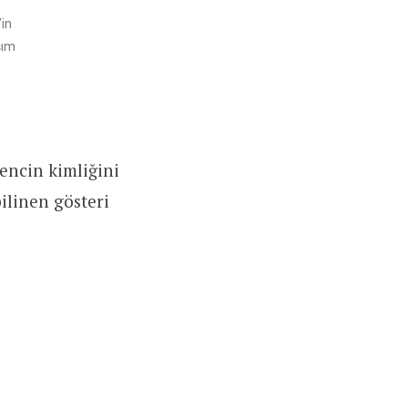
in
şım
encin kimliğini
ilinen gösteri