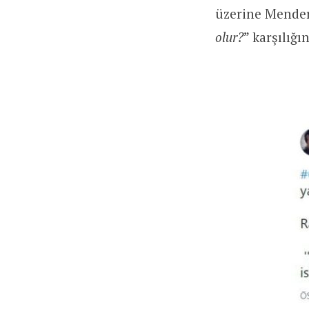
üzerine Mender
olur?
” karşılığı