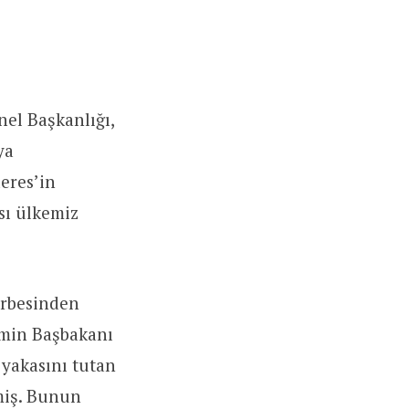
el Başkanlığı,
ya
eres’in
sı ülkemiz
arbesinden
emin Başbakanı
yakasını tutan
miş. Bunun