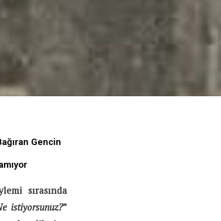
Bağıran Gencin
namıyor
lemi sırasında
e istiyorsunuz?
”