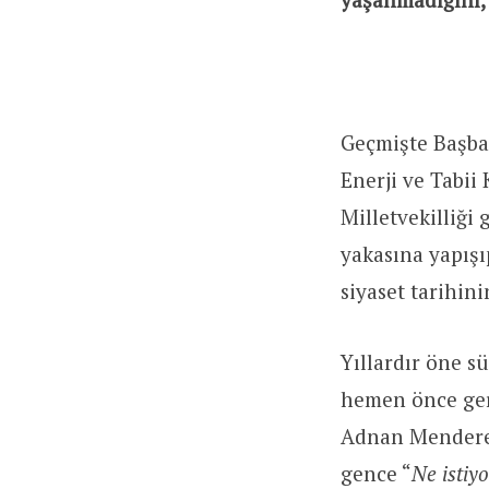
Geçmişte Başbak
Enerji ve Tabii 
Milletvekilliği
yakasına yapışı
siyaset tarihini
Yıllardır öne s
hemen önce ger
Adnan Menderes
gence “
Ne istiy