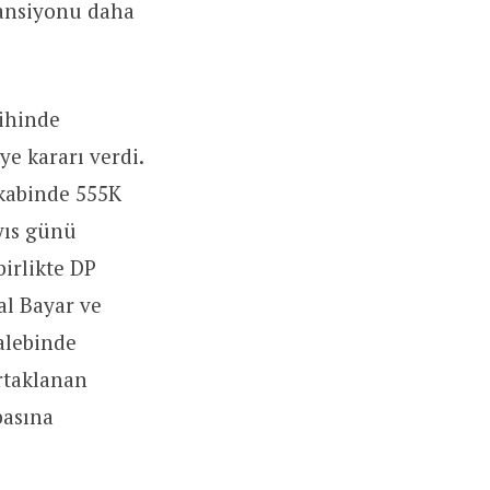
tansiyonu daha
rihinde
e kararı verdi.
akabinde 555K
ayıs günü
birlikte DP
lal Bayar ve
talebinde
rtaklanan
basına