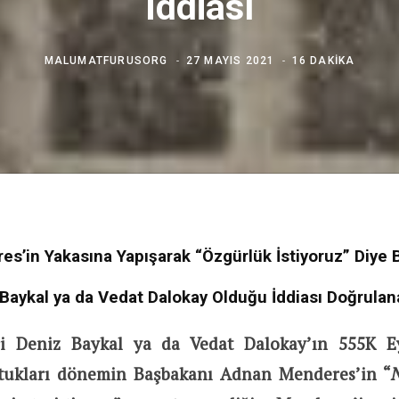
İddiası
MALUMATFURUSORG
27 MAYIS 2021
16 DAKIKA
s’in Yakasına Yapışarak “Özgürlük İstiyoruz” Diye 
Baykal ya da Vedat Dalokay Olduğu İddiası Doğrula
ri Deniz Baykal ya da Vedat Dalokay’ın 555K Ey
ttukları dönemin Başbakanı Adnan Menderes’in “
N