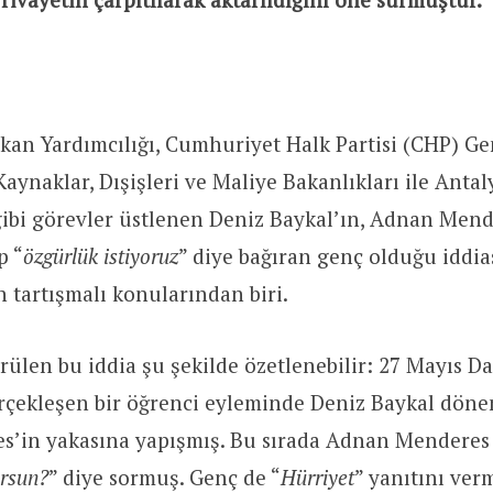
an Yardımcılığı, Cumhuriyet Halk Partisi (CHP) Gen
Kaynaklar, Dışişleri ve Maliye Bakanlıkları ile Antal
 gibi görevler üstlenen Deniz Baykal’ın, Adnan Mend
p “
özgürlük istiyoruz
” diye bağıran genç olduğu iddia
n tartışmalı konularından biri.
ürülen bu iddia şu şekilde özetlenebilir: 27 Mayıs D
çekleşen bir öğrenci eyleminde Deniz Baykal dön
’in yakasına yapışmış. Bu sırada Adnan Menderes 
orsun?
” diye sormuş. Genç de “
Hürriyet
” yanıtını ver