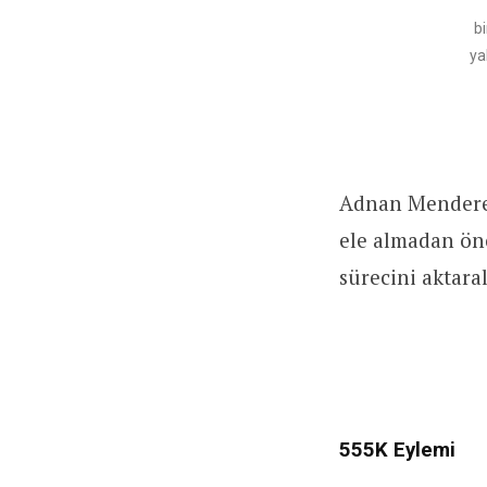
b
ya
Adnan Menderes
ele almadan önc
sürecini aktar
555K Eylemi