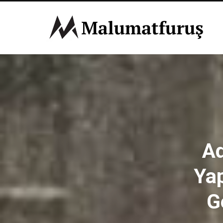
Ad
Yap
G