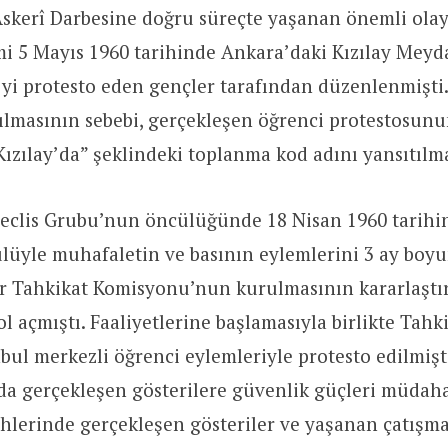
skerî Darbesine doğru süreçte yaşanan önemli olay
mi 5 Mayıs 1960 tarihinde Ankara’daki Kızılay Meyd
yi protesto eden gençler tarafından düzenlenmişti
ılmasının sebebi, gerçekleşen öğrenci protestosunun
Kızılay’da” şeklindeki toplanma kod adını yansıtılma
lis Grubu’nun öncülüğünde 18 Nisan 1960 tarihind
lüyle muhafaletin ve basının eylemlerini 3 ay boy
r Tahkikat Komisyonu’nun kurulmasının kararlaştır
ol açmıştı. Faaliyetlerine başlamasıyla birlikte Tah
bul merkezli öğrenci eylemleriyle protesto edilmişt
nda gerçekleşen gösterilere güvenlik güçleri müdaha
ihlerinde gerçekleşen gösteriler ve yaşanan çatış