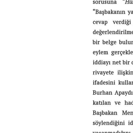
sorusuna “
Hür
“Başbakanın ya
cevap verdiği
değerlendirilme
bir belge bulu
eylem gerçekle
iddiayı net bi
rivayete ilişki
ifadesini kull
Burhan Apaydın
katılan ve ha
Başbakan Men
söylendiğini i
yaşanmadığını, 