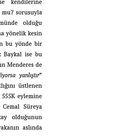
se kendilerine
r mu? sorusuyla
ükmünde olduğu
na yönelik kesin
ın bu yönde bir
z Baykal ise bu
dın Menderes de
yorsa yanlıştır
”
lığını üstlenen
, 555K eylemine
n Cemal Süreya
kay olduğunun
vakanın aslında