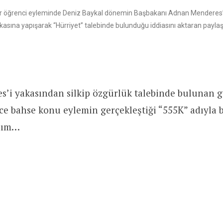
ir öğrenci eyleminde Deniz Baykal dönemin Başbakanı Adnan Menderes’
kasına yapışarak “Hürriyet” talebinde bulunduğu iddiasını aktaran payla
’i yakasından silkip özgürlük talebinde bulunan g
e bahse konu eylemin gerçekleştiği “555K” adıyla b
alım…