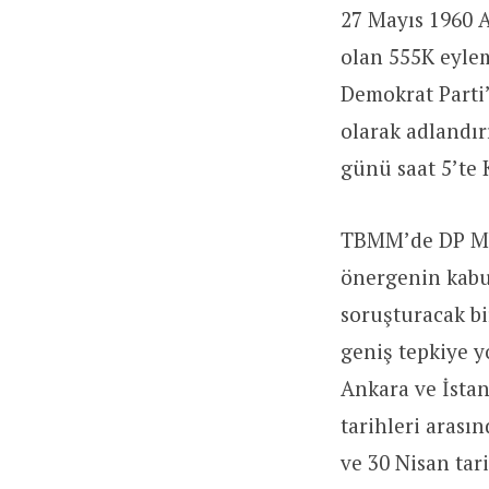
27 Mayıs 1960 A
olan 555K eyle
Demokrat Parti’
olarak adlandır
günü saat 5’te 
TBMM’de DP Mec
önergenin kabu
soruşturacak bi
geniş tepkiye y
Ankara ve İstan
tarihleri arası
ve 30 Nisan tar