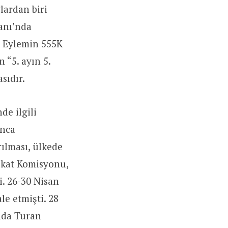
lardan biri
anı’nda
. Eylemin 555K
 “5. ayın 5.
sıdır.
e ilgili
unca
ılması, ülkede
kikat Komisyonu,
i. 26-30 Nisan
le etmişti. 28
mada Turan