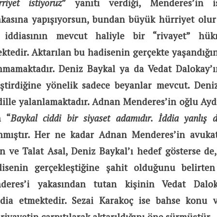
riyet istiyoruz
” yanıtı verdiği, Menderes’in i
kasına yapışıyorsun, bundan büyük hürriyet olu
 iddiasının mevcut haliyle bir “rivayet” h
ktedir. Aktarılan bu hadisenin gerçekte yaşandığı
nmamaktadır. Deniz Baykal ya da Vedat Dalokay’
ştirdiğine yönelik sadece beyanlar mevcut. Deni
r dille yalanlamaktadır. Adnan Menderes’in oğlu Ay
n “
Baykal ciddi bir siyaset adamıdır. İddia yanlış di
anmıştır. Her ne kadar Adnan Menderes’in avukat
 ve Talat Asal, Deniz Baykal’ı hedef gösterse de
disenin gerçekleştiğine şahit olduğunu belirte
deres’i yakasından tutan kişinin Vedat Dalo
ddia etmektedir. Sezai Karakoç ise bahse konu 
rivayetin çarpıtılarak aktarıldığını öne sürmüştür.