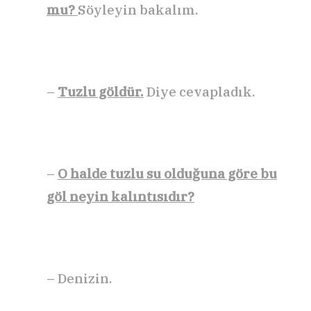
mu?
Söyleyin bakalım.
–
Tuzlu göldür.
Diye cevapladık.
–
O halde tuzlu su olduğuna göre bu
göl neyin kalıntısıdır?
– Denizin.