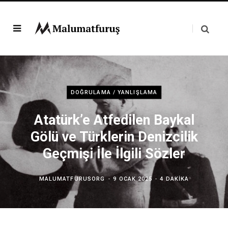
DOĞRULAMA / YANLIŞLAMA
Atatürk’e Atfedilen Baykal
Gölü ve Türklerin Denizcilik
Geçmişi İle İlgili Sözler
MALUMATFURUSORG
9 OCAK 2025
4 DAKIKA