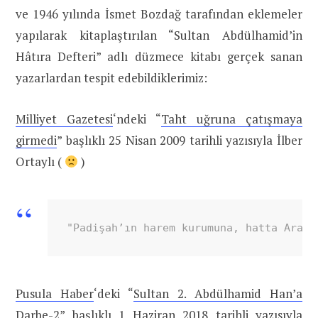
ve 1946 yılında İsmet Bozdağ tarafından eklemeler
yapılarak kitaplaştırılan “Sultan Abdülhamid’in
Hâtıra Defteri” adlı düzmece kitabı gerçek sanan
yazarlardan tespit edebildiklerimiz:
Milliyet Gazetesi
‘ndeki “
Taht uğruna çatışmaya
girmedi
” başlıklı 25 Nisan 2009 tarihli yazısıyla İlber
Ortaylı (
)
"Padişah’ın harem kurumuna, hatta Arap 
Pusula Haber
‘deki “
Sultan 2. Abdülhamid Han’a
Darbe-2
” başlıklı 1 Haziran 2018 tarihli yazısıyla