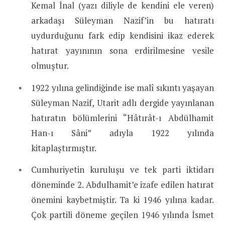
Kemal İnal (yazı diliyle de kendini ele veren)
arkadaşı Süleyman Nazif’in bu hatıratı
uydurduğunu fark edip kendisini ikaz ederek
hatırat yayınının sona erdirilmesine vesile
olmuştur.
1922 yılına gelindiğinde ise malî sıkıntı yaşayan
Süleyman Nazif, Utarit adlı dergide yayınlanan
hatıratın bölümlerini “Hâtırât-ı Abdülhamit
Han-ı Sâni” adıyla 1922 yılında
kitaplaştırmıştır.
Cumhuriyetin kuruluşu ve tek parti iktidarı
döneminde 2. Abdulhamit’e izafe edilen hatırat
önemini kaybetmiştir. Ta ki 1946 yılına kadar.
Çok partili döneme geçilen 1946 yılında İsmet