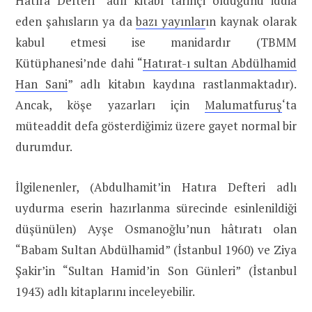
Hatıra Defteri” adlı kitabı tarihçi olduğunu iddia
eden şahısların ya da
bazı yayınlar
ın kaynak olarak
kabul etmesi ise manidardır (TBMM
Kütüphanesi’nde dahi “
Hatırat-ı sultan Abdülhamid
Han Sani
” adlı kitabın kaydına rastlanmaktadır).
Ancak, köşe yazarları için
Malumatfuruş
‘ta
müteaddit defa gösterdiğimiz üzere gayet normal bir
durumdur.
İlgilenenler, (Abdulhamit’in Hatıra Defteri adlı
uydurma eserin hazırlanma sürecinde esinlenildiği
düşünülen) Ayşe Osmanoğlu’nun hâtıratı olan
“Babam Sultan Abdülhamid” (İstanbul 1960) ve Ziya
Şakir’in “Sultan Hamid’in Son Günleri” (İstanbul
1943) adlı kitaplarını inceleyebilir.