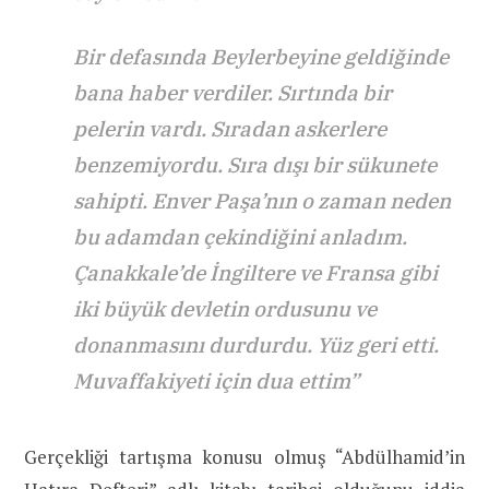
Bir defasında Beylerbeyine geldiğinde
bana haber verdiler. Sırtında bir
pelerin vardı. Sıradan askerlere
benzemiyordu. Sıra dışı bir sükunete
sahipti. Enver Paşa’nın o zaman neden
bu adamdan çekindiğini anladım.
Çanakkale’de İngiltere ve Fransa gibi
iki büyük devletin ordusunu ve
donanmasını durdurdu. Yüz geri etti.
Muvaffakiyeti için dua ettim”
Gerçekliği tartışma konusu olmuş “Abdülhamid’in