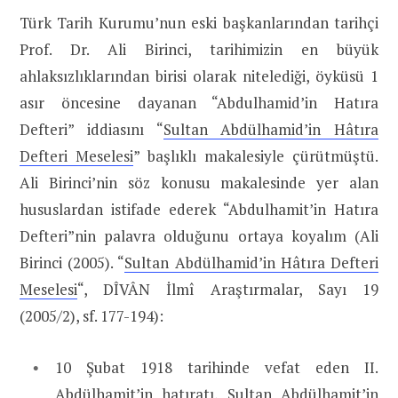
Türk Tarih Kurumu’nun eski başkanlarından tarihçi
Prof. Dr. Ali Birinci, tarihimizin en büyük
ahlaksızlıklarından birisi olarak nitelediği, öyküsü 1
asır öncesine dayanan “Abdulhamid’in Hatıra
Defteri” iddiasını “
Sultan Abdülhamid’in Hâtıra
Defteri Meselesi
” başlıklı makalesiyle çürütmüştü.
Ali Birinci’nin söz konusu makalesinde yer alan
hususlardan istifade ederek “Abdulhamit’in Hatıra
Defteri”nin palavra olduğunu ortaya koyalım (Ali
Birinci (2005). “
Sultan Abdülhamid’in Hâtıra Defteri
Meselesi
“, DÎVÂN İlmî Araştırmalar, Sayı 19
(2005/2), sf. 177-194):
10 Şubat 1918 tarihinde vefat eden II.
Abdülhamit’in hatıratı, Sultan Abdülhamit’in