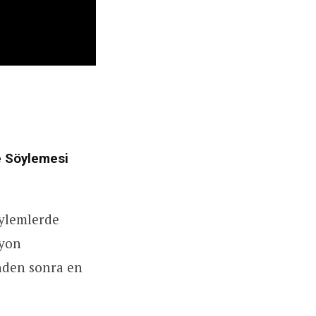
e Söylemesi
öylemlerde
lyon
inden sonra en