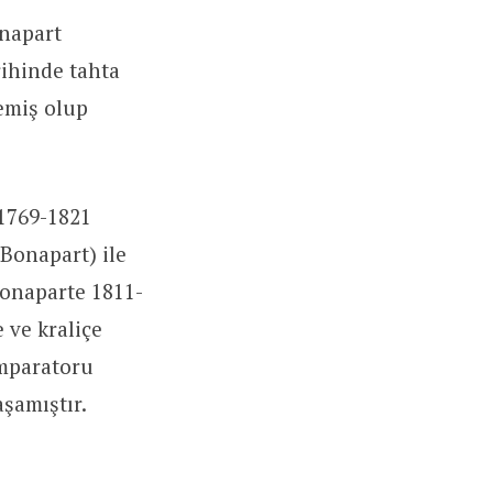
napart
rihinde tahta
emiş olup
1769-1821
(Bonapart) ile
Bonaparte 1811-
 ve kraliçe
İmparatoru
şamıştır.