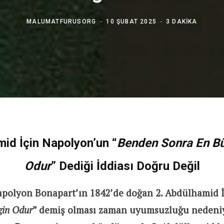
MALUMATFURUSORG
10 ŞUBAT 2025
3 DAKIKA
mid İçin Napolyon’un “
Benden Sonra En B
Odur
” Dediği İddiası Doğru Değil
apolyon Bonapart’ın 1842’de doğan 2. Abdülhamid İ
gin Odur
” demiş olması zaman uyumsuzluğu neden