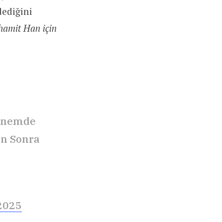
dediğini
hamit Han için
dönemde
en Sonra
2025