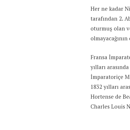
Her ne kadar N
tarafından 2. A
oturmuş olan v
olmayacağının 
Fransa İmparat
yılları arasınd
İmparatoriçe M
1832 yılları ar
Hortense de Be
Charles Louis N