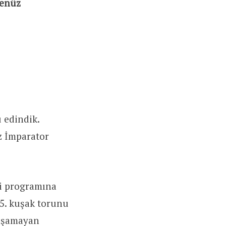
henüz
 edindik.
z İmparator
şi programına
 5. kuşak torunu
yaşamayan