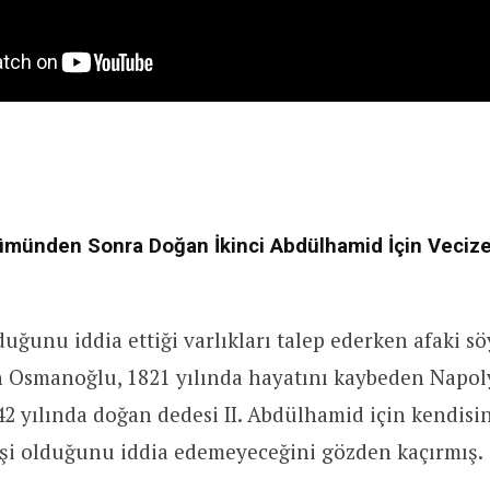
ümünden Sonra Doğan İkinci Abdülhamid İçin Veciz
duğunu iddia ettiği varlıkları talep ederken afaki s
 Osmanoğlu, 1821 yılında hayatını kaybeden Napo
2 yılında doğan dedesi II. Abdülhamid için kendis
işi olduğunu iddia edemeyeceğini gözden kaçırmış.