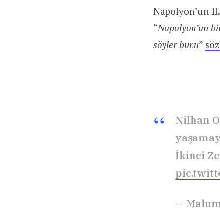
Napolyon’un II.
“
Napolyon’un bir
söyler bunu
”
söz
Nilhan O
yaşamaya
İkinci Z
pic.twit
— Malum