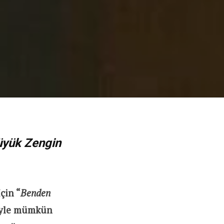
üyük Zengin
çin “
Benden
iyle mümkün