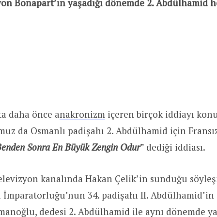
lyon Bonapart’ın yaşadığı dönemde 2. Abdülhamid 
ta daha önce a
nakronizm
içeren birçok iddiayı konu
z da Osmanlı padişahı 2. Abdülhamid için Fransı
Benden Sonra En Büyük Zengin Odur
” dediği iddiası.
televizyon kanalında Hakan Çelik’in sunduğu söyle
 İmparatorluğu’nun 34. padişahı II. Abdülhamid’in
manoğlu, dedesi 2. Abdülhamid ile aynı dönemde 