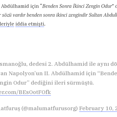
 Abdülhamid için “
Benden Sonra İkinci Zengin Odur
” 
 sözü vardır benden sonra ikinci zengindir Sultan Abdul
leriyle
iddia etmişti
.
smanoğlu, dedesi 2. Abdülhamid ile aynı 
n Napolyon’un II. Abdülhamid için “Bend
engin Odur” dediğini ileri sürmüştü.
ter.com/BEsOotFOfk
atfuruş (@malumatfurusorg)
February 10, 