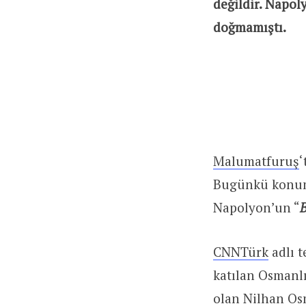
değildir. Napo
doğmamıştı.
Malumatfuruş
‘
Bugünkü konumu
Napolyon’un “
CNNTürk
adlı 
katılan Osmanlı
olan Nilhan Os