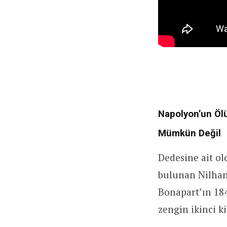
Napolyon’un Öl
Mümkün Değil
Dedesine ait ol
bulunan Nilhan
Bonapart’ın 184
zengin ikinci k