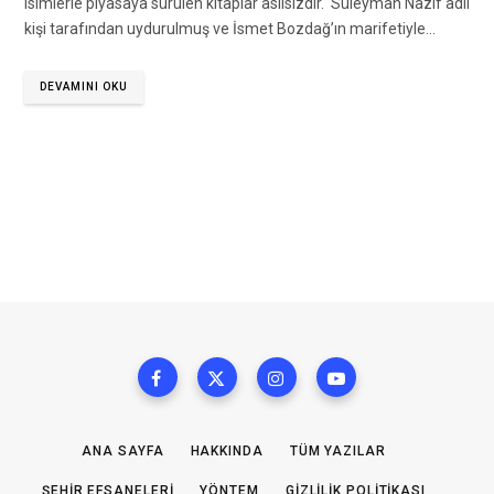
isimlerle piyasaya sürülen kitaplar asılsızdır. Süleyman Nazif adlı
kişi tarafından uydurulmuş ve İsmet Bozdağ’ın marifetiyle…
DEVAMINI OKU
ANA SAYFA
HAKKINDA
TÜM YAZILAR
ŞEHIR EFSANELERI
YÖNTEM
GIZLILIK POLITIKASI