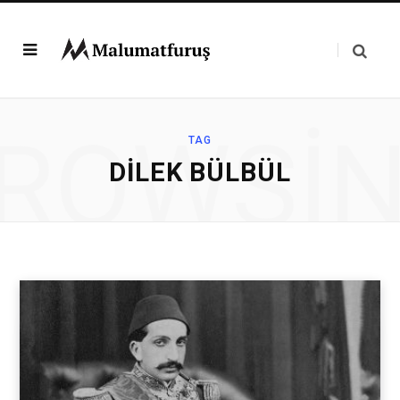
ROWSI
TAG
DILEK BÜLBÜL