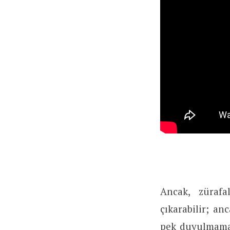
Ancak, zürafa
çıkarabilir; an
pek duyulmamakt