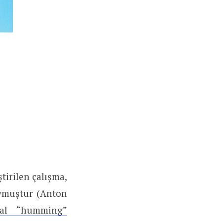
tirilen çalışma,
oymuştur (Anton
nal “humming”