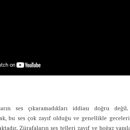
ların ses çıkaramadıkları iddiası doğru değil.
cak, bu ses çok zayıf olduğu ve genellikle geceleri 
adır. Zürafaların ses telleri zayıf ve boğaz yapı