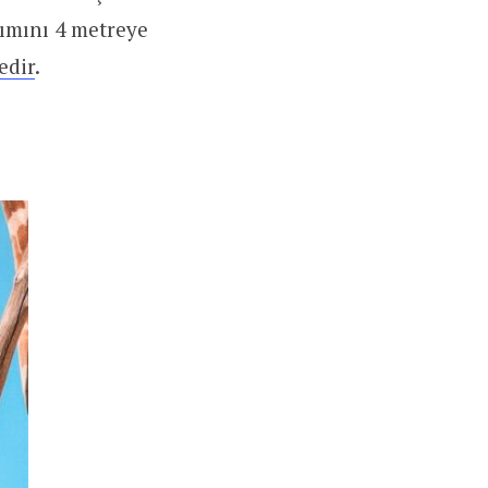
akımını 4 metreye
edir
.