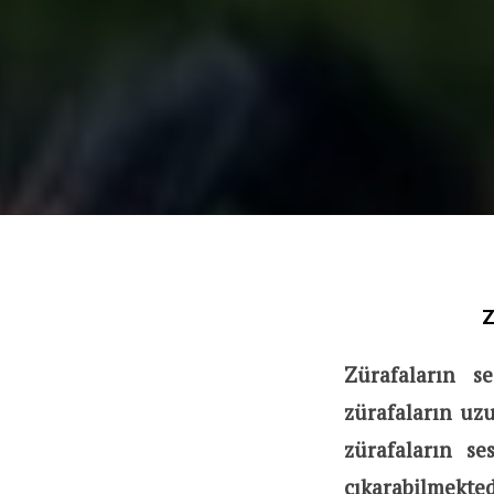
Z
Zürafaların s
zürafaların uz
zürafaların s
çıkarabilmekted