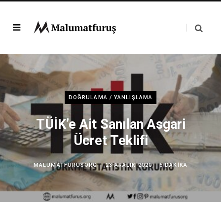
DOĞRULAMA / YANLIŞLAMA
TÜİK’e Ait Sanılan Asgari
Ücret Teklifi
MALUMATFURUSORG
23 ARALIK 2020
5 DAKIKA