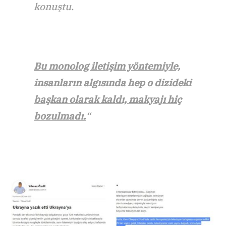
konuştu.
Bu monolog iletişim yöntemiyle,
insanların algısında hep o dizideki
başkan olarak kaldı, makyajı hiç
bozulmadı.
“