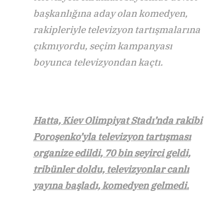
başkanlığına aday olan komedyen,
rakipleriyle televizyon tartışmalarına
çıkmıyordu, seçim kampanyası
boyunca televizyondan kaçtı.
Hatta, Kiev Olimpiyat Stadı’nda rakibi
Poroşenko’yla televizyon tartışması
organize edildi, 70 bin seyirci geldi,
tribünler doldu, televizyonlar canlı
yayına başladı, komedyen gelmedi.