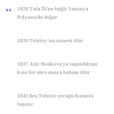
1828
Tula İli’ne bağlı Yasnaya
Polyana’da doğar
1830
Tolstoy’un annesi ölür
1837
Aile Moskova’ya taşındıktan
kısa bir süre sonra babası ölür
1841
Beş Tolstoy çocuğu
Kazan’
a
taşınır