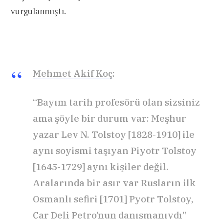
vurgulanmıştı.
Mehmet Akif Koç
:
“Bayım tarih profesörü olan sizsiniz
ama şöyle bir durum var: Meşhur
yazar Lev N. Tolstoy [1828-1910] ile
aynı soyismi taşıyan Piyotr Tolstoy
[1645-1729] aynı kişiler değil.
Aralarında bir asır var Rusların ilk
Osmanlı sefiri [1701] Pyotr Tolstoy,
Çar Deli Petro’nun danışmanıydı”