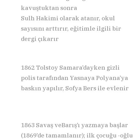
kavuştuktan sonra
Sulh
Hakimi
olarak atanır, okul
sayısını
arttırır,
eğitimle ilgili bir
dergi çıkarır
1862
Tolstoy Samara’dayken gizli
polis tarafından Yasnaya Polyana’ya
baskın yapılır, Sofya Bers ile evlenir
1863
Savaş veBa
rış’
ı yazmaya başlar
(1869’de tamamlanır);
ilk
çocuğu -oğlu