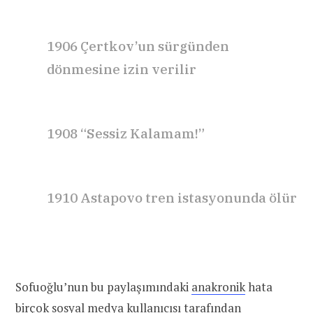
1906
Çertkov’un sürgünden
dönmesine izin
verilir
1908
“Sessiz
Kalamam!”
1910
Astapovo tren istasyonunda ölür
Sofuoğlu’nun bu paylaşımındaki
anakronik
hata
birçok sosyal medya kullanıcısı tarafından