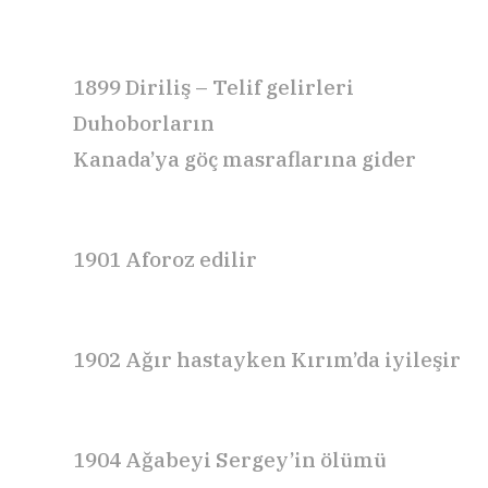
1899 Diriliş
–
Telif gelirleri
Duhoborların
Kanada’ya
göç
masraflarına gi
der
1901
Aforoz edilir
1902
Ağır hastayken Kırım’da iyileşir
1904
Ağabeyi Sergey’in ölümü