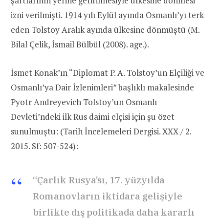
şartlarının yerine getirilmesiyle ülkesine dönmesi
izni verilmişti. 1914 yılı Eylül ayında Osmanlı’yı terk
eden Tolstoy Aralık ayında ülkesine dönmüştü (M.
Bilal Çelik, İsmail Bülbül (2008). age.).
İsmet Konak’ın “Diplomat P. A. Tolstoy’un Elçiliği ve
Osmanlı’ya Dair İzlenimleri” başlıklı makalesinde
Pyotr Andreyevich Tolstoy’un Osmanlı
Devleti’ndeki ilk Rus daimi elçisi için şu özet
sunulmuştu: (Tarih İncelemeleri Dergisi. XXX / 2.
2015. Sf: 507-524):
“Çarlık Rusya’sı, 17. yüzyılda
Romanovların iktidara gelişiyle
birlikte dış politikada daha kararlı