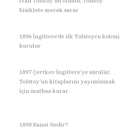
İvan Tolstoy’un ölümü, Tolstoy
bisiklete merak sarar
1896 İngiltere’de
ilk
Tolstoycu koloni
kurulur
1897 Çertkov İngiltere’ye sürülür,
Tolstoy’un kitaplarını yayımlamak
için matbaa
kurar
1898 Sanat Nedir?