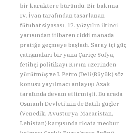
bir karaktere büründü. Bir bakıma
IV. İvan tarafından tasarlanan
fütuhat siyasası, 17. yüzyılın ikinci
yarısından itibaren ciddi manada
pratiğe geçmeye başladı. Saray içi güç
çatışmaları bir yana Çariçe Sofya,
fetihçi politikayı Kırım üzerinden
yürütmüş ve I. Petro (Deli\Büyük) söz
konusu yayılmacı anlayışı Azak
tarafında devam ettirmişti. Bu arada
Osmanlı Devleti’nin de Batılı güçler
(Venedik, Avusturya-Macaristan,
Lehistan) karşısında ricata mecbur
kalması Çarlık Rusya’sının önünü