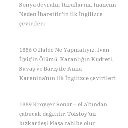
Sonya devralır,
İtiraflarım, İnancım
Neden İbarettir’in
ilk
İngilizce
çevirileri
1886
O Halde Ne Yapmalıyız, İvan
İlyiç’in Ölümü, Karanlığın Kudreti,
Savaş ve Barış
ile
Anna
Karenina’nın
ilk
İngilizce çevirileri
1889
Kroyçer Sonat
–
el altından
çabucak dağıtılır, Tolstoy’un
kızkardeşi Maşa rahibe olur