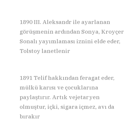
1890
III.
Aleksandr ile ayarlanan
görüşmenin ardından Sonya,
Kroyçer
Sona
lı yayımlaması iznini elde eder,
Tolstoy lanetlenir
1891 Telif hakkından feragat eder,
mülkü karısı
ve
çocuklarına
paylaştırır. Artık vejetaryen
olmuştur, içki, sigara içmez, avı da
bırakır