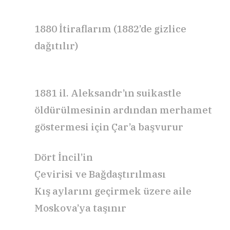
1880
İtiraflarım
(1882’de gizlice
dağıtılır)
1881
il.
Aleksandr’ın suikastle
öldürülmesinin ardından merhamet
göstermesi için Çar’a başvurur
Dört İncil’in
Çevirisi
ve
Bağdaştırılması
Kış aylarını geçirmek üzere aile
Moskova’ya taşınır