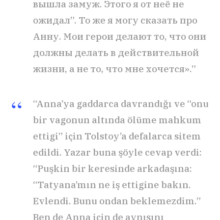
вышла замуж. Этого я от неё не
ожидал”. То же я могу сказать про
Анну. Мои герои делают то, что они
должны делать в действительной
жизни, а не то, что мне хочется».”
“Anna’ya gaddarca davrandığı ve “onu
bir vagonun altında ölüme mahkum
ettigi” için Tolstoy’a defalarca sitem
edildi. Yazar buna şöyle cevap verdi:
“Puşkin bir keresinde arkadaşına:
“Tatyana’mın ne iş ettigine bakın.
Evlendi. Bunu ondan beklemezdim.”
Ben de Anna için de aynısını