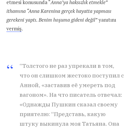
etmesi konusunda “
Anna’ya haksızlık etmekle”
ithamına “Anna Karenina gerçek hayatta yapması
gerekeni yaptı. Benim hoşuma gideni değil
” yanıtını
vermiş
.
“Толстого не раз упрекали в том,
что он слишком жестоко поступил с
Анной, «заставив её умереть под
вагоном». На что писатель отвечал:
«Однажды Пушкин сказал своему
приятелю: “Представь, какую
штуку выкинула моя Татьяна. Она