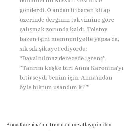
bölümlerini Russkii Vestnik’e
gönderdi. O andan itibaren kitap
üzerinde derginin takvimine göre
çalışmak zorunda kaldı. Tolstoy
bazen işini memnuniyetle yapsa da,
sık sık şikayet ediyordu:
“Dayalnılmaz derecede igrenç”,
“Tanrım keşke biri Anna Karenina’yı
bitirseydi benim için. Anna’mdan
öyle bıktım usandım ki””
Anna Karenina’nın trenin önüne atlayıp intihar