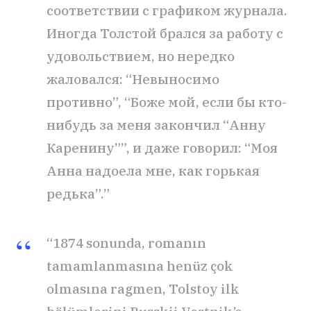
соответствии с графиком журнала.
Иногда Толстой брался за работу с
удовольствием, но нередко
жаловался: “Невыносимо
противно”, “Боже мой, если бы кто-
нибудь за меня закончил “Анну
Каренину””, и даже говорил: “Моя
Анна надоела мне, как горькая
редька”.”
“1874 sonunda, romanın
tamamlanmasına henüz çok
olmasına ragmen, Tolstoy ilk