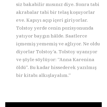
siz bakabilir mısınız diye. Sonra tabi
akrabalar tabi bir telaş koşuyorlar
eve. Kapıyı açıp içeri giriyorlar.
Tolstoy yerde cenin pozisyonunda
yatıyor baygın hâlde. Saatlerce
içmemiş yememiş ve ağlıyor. Ne oldu
diyorlar Tolstoy’a. Tolstoy uyanıyor
ve şöyle söylüyor: “Anna Karenina
öldü”. Bu kadar hissederek yazılmış
bir kitabı alkışlayalım.”