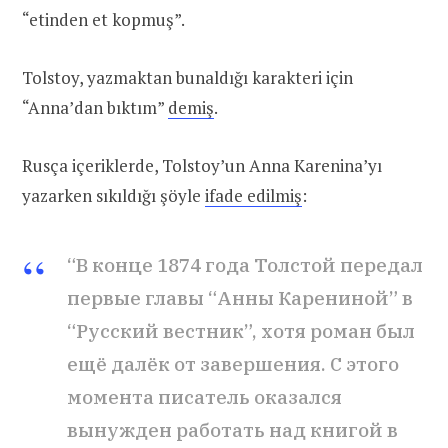
“etinden et kopmuş”.
Tolstoy, yazmaktan bunaldığı karakteri için
“Anna’dan bıktım”
demiş
.
Rusça içeriklerde, Tolstoy’un Anna Karenina’yı
yazarken sıkıldığı şöyle
ifade edilmiş
:
“В конце 1874 года Толстой передал
первые главы “Анны Карениной” в
“Русский вестник”, хотя роман был
ещё далёк от завершения. С этого
момента писатель оказался
вынужден работать над книгой в