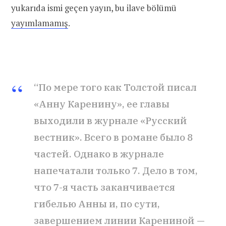
yukarıda ismi geçen yayın, bu ilave bölümü
yayımlamamış
.
“По мере того как Толстой писал
«Анну Каренину», ее главы
выходили в журнале «Русский
вестник». Всего в романе было 8
частей. Однако в журнале
напечатали только 7. Дело в том,
что 7-я часть заканчивается
гибелью Анны и, по сути,
завершением линии Карениной —