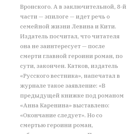
Вронского. А в заключительной, 8-й
части — эпилоге — идет речь о
семейной жизни Левина и Кити.
Издатель посчитал, что читателя
она не заинтересует — после
смерти главной героини роман, по
сути, закончен. Катков, издатель
«Русского вестника», напечатал в
журнале такое заявление: «В
предыдущей книжке под романом
«Анна Каренина» выставлено:
«Окончание следует». Но со
смертью героини роман,