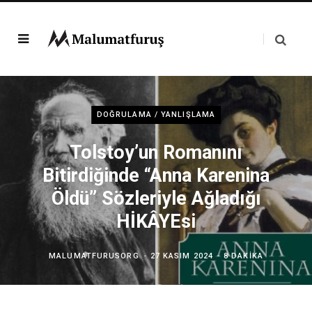
DOĞRULAMA / YANLIŞLAMA
Tolstoy’un Romanını
Bitirdiğinde “Anna Karenina
Öldü” Sözleriyle Ağladığı
HİKÂYEsi
MALUMATFURUSORG
27 KASIM 2024
8 DAKIKA