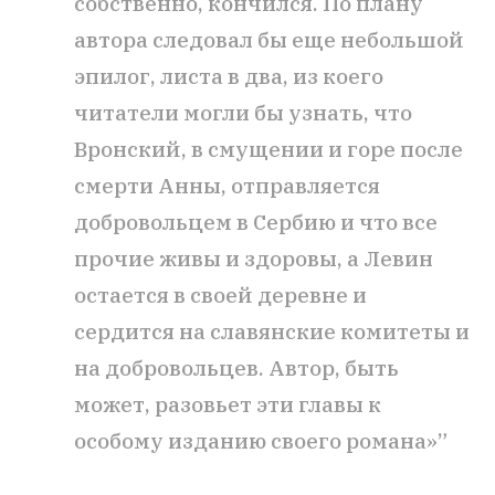
собственно, кончился. По плану
автора следовал бы еще небольшой
эпилог, листа в два, из коего
читатели могли бы узнать, что
Вронский, в смущении и горе после
смерти Анны, отправляется
добровольцем в Сербию и что все
прочие живы и здоровы, а Левин
остается в своей деревне и
сердится на славянские комитеты и
на добровольцев. Автор, быть
может, разовьет эти главы к
особому изданию своего романа»”