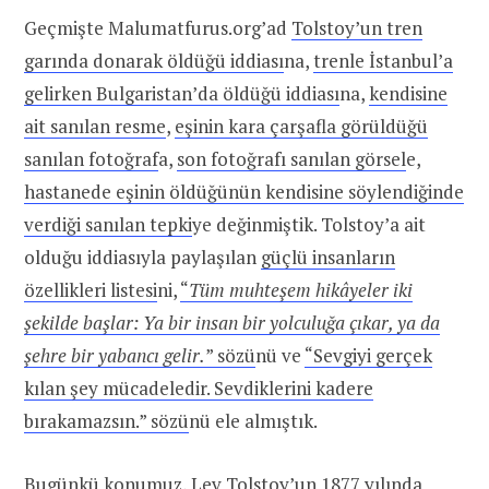
Geçmişte Malumatfurus.org’ad
Tolstoy’un tren
garında donarak öldüğü iddiası
na,
trenle İstanbul’a
gelirken Bulgaristan’da öldüğü iddiası
na,
kendisine
ait sanılan resme
,
eşinin kara çarşafla görüldüğü
sanılan fotoğraf
a,
son fotoğrafı sanılan görsel
e,
hastanede eşinin öldüğünün kendisine söylendiğinde
verdiği sanılan tepki
ye değinmiştik. Tolstoy’a ait
olduğu iddiasıyla paylaşılan
güçlü insanların
özellikleri listesi
ni,
“
Tüm muhteşem hikâyeler iki
şekilde başlar: Ya bir insan bir yolculuğa çıkar, ya da
şehre bir yabancı gelir.
” sözü
nü ve
“Sevgiyi gerçek
kılan şey mücadeledir. Sevdiklerini kadere
bırakamazsın.” sözü
nü ele almıştık.
Bugünkü konumuz, Lev Tolstoy’un 1877 yılında