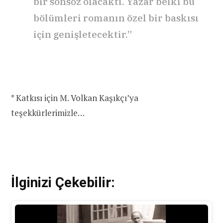
bir sonsöz olacaktı. Yazar belki bu
bölümleri romanın özel bir baskısı
için genişletecektir.”
* Katkısı için M. Volkan Kaşıkçı’ya
teşekkürlerimizle…
İlginizi Çekebilir: