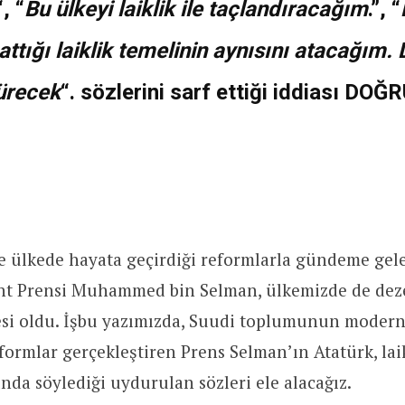
“, “
Bu ülkeyi laiklik ile taçlandıracağım
.”, “
attığı laiklik temelinin aynısını atacağım. D
ürecek
“. sözlerini sarf ettiği iddiası DO
 ülkede hayata geçirdiği reformlarla gündeme gel
aht Prensi Muhammed bin Selman, ülkemizde de dez
esi oldu. İşbu yazımızda, Suudi toplumunun modern
eformlar gerçekleştiren Prens Selman’ın Atatürk, lai
nda söylediği uydurulan sözleri ele alacağız.