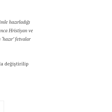
imle hazırladığı
ınca Hristiyan ve
‘hazır’ fetvalar
 değiştirilip