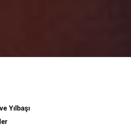
e Yılbaşı
ler