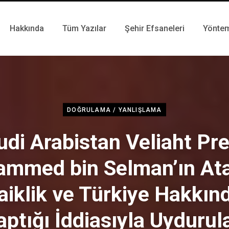
Hakkında
Tüm Yazılar
Şehir Efsaneleri
Yönte
DOĞRULAMA / YANLIŞLAMA
udi Arabistan Veliaht Pre
mmed bin Selman’ın Ata
aiklik ve Türkiye Hakkın
aptığı İddiasıyla Uydurul