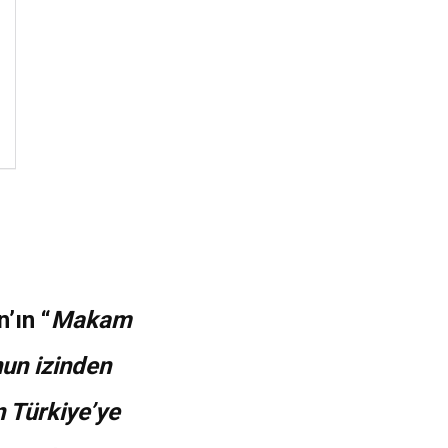
’ın “
Makam
un izinden
 Türkiye’ye