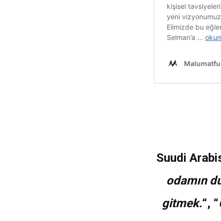
Suudi Arabi
odamın du
gitmek.
“, “