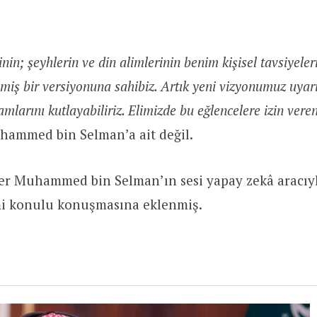
nin; şeyhlerin ve din alimlerinin benim kişisel tavsiyeler
nmiş bir versiyonuna sahibiz. Artık yeni vizyonumuz uyar
mlarını kutlayabiliriz. Elimizde bu eğlencelere izin veren 
uhammed bin Selman’a ait değil.
r Muhammed bin Selman’ın sesi yapay zekâ aracıyla
mi konulu konuşmasına eklenmiş.