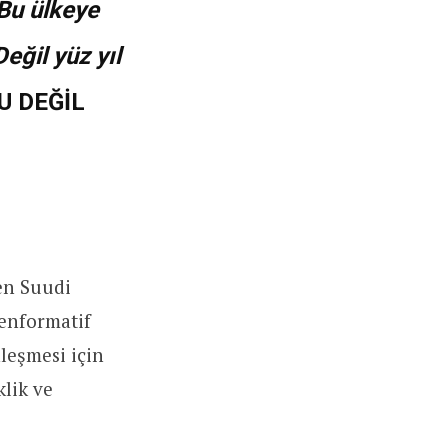
Bu ülkeye
eğil yüz yıl
ĞRU DEĞİL
en Suudi
enformatif
leşmesi için
klik ve