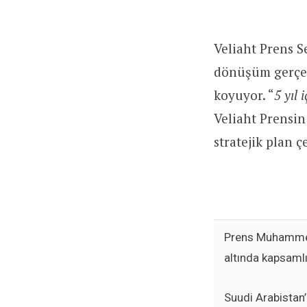
Veliaht Prens S
dönüşüm gerçek
koyuyor. “
5 yıl
Veliaht Prensin
stratejik plan ç
Prens Muhammed 
altında kapsamlı
Suudi Arabistan’