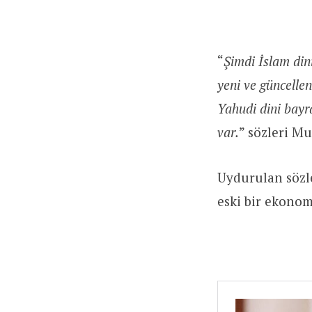
“
Şimdi İslam dini
yeni ve güncelle
Yahudi dini bayra
var.
” sözleri M
Uydurulan sözle
eski bir ekono