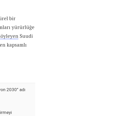
rel bir
mları yürürlüğe
söyleyen
Suudi
len kapsamlı
yon 2030” adı
tirmeyi