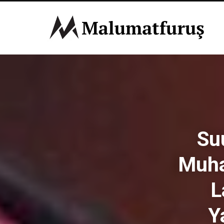
Su
Muha
L
Y