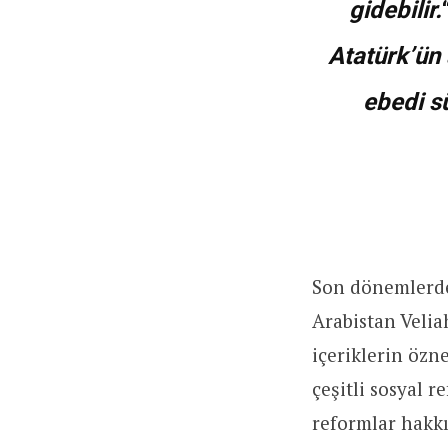
gidebilir.
Atatürk’ün 
ebedi s
Son dönemlerde
Arabistan Veli
içeriklerin özn
çeşitli sosyal r
reformlar hakkı