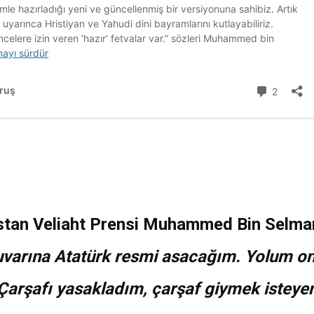
stan Veliaht Prensi Muhammed Bin Selman
varına Atatürk resmi asacağım. Yolum on
Çarşafı yasakladım, çarşaf giymek isteyen