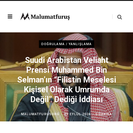
DOĞRULAMA / YANLIŞLAMA
Suudi Arabistan Veliaht
Prensi Muhammed Bin
Selman’ın “Filistin Meselesi
Kişisel Olarak Umrumda
Değil” Dediği İddiası
MALUMATFURUSORG
29 EYLÜL 2024
5 DAKIKA