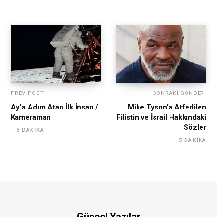
PREV POST
SONRAKI GÖNDERI
Ay’a Adım Atan İlk İnsan /
Mike Tyson’a Atfedilen
Kameraman
Filistin ve İsrail Hakkındaki
Sözler
5 DAKIKA
5 DAKIKA
Güncel Yazılar