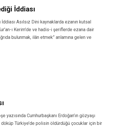
iği İddiası
 İddiası Asılsız Dini kaynaklarda ezanın kutsal
Kur’an-ı Kerim’de ve hadis-i şeriflerde ezana dair
çağrıda bulunmak, ilân etmek” anlamına gelen ve
sı
 köşe yazısında Cumhurbaşkanı Erdoğan’ın gözyaşı
 döküp Türkiye’de polisin öldürdüğü çocuklar için bir