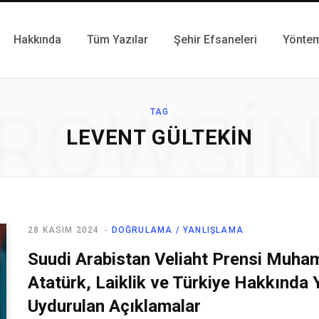
Hakkında
Tüm Yazılar
Şehir Efsaneleri
Yönte
ROWSI
TAG
LEVENT GÜLTEKIN
28 KASIM 2024
DOĞRULAMA / YANLIŞLAMA
Suudi Arabistan Veliaht Prensi Muha
Atatürk, Laiklik ve Türkiye Hakkında Y
Uydurulan Açıklamalar