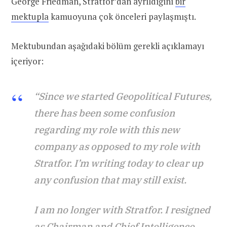
George Friedman, Stratfor’dan ayrıldığını
bir
mektupla
kamuoyuna çok önceleri paylaşmıştı.
Mektubundan aşağıdaki bölüm gerekli açıklamayı
içeriyor:
“Since we started Geopolitical Futures,
there has been some confusion
regarding my role with this new
company as opposed to my role with
Stratfor. I’m writing today to clear up
any confusion that may still exist.
I am no longer with Stratfor. I resigned
as Chairman and Chief Intelligence