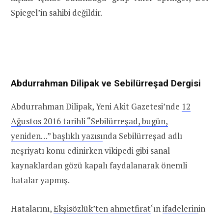
Spiegel’in sahibi değildir.
Abdurrahman Dilipak ve Sebilürreşad Dergisi
Abdurrahman Dilipak, Yeni Akit Gazetesi’nde
12
Ağustos 2016 tarihli “Sebilürreşad, bugün,
yeniden…” başlıklı yazısı
nda Sebilürreşad adlı
neşriyatı konu edinirken vikipedi gibi sanal
kaynaklardan gözü kapalı faydalanarak önemli
hatalar yapmış.
Hatalarını,
Ekşisözlük’ten ahmetfirat
‘ın
ifadelerin
in