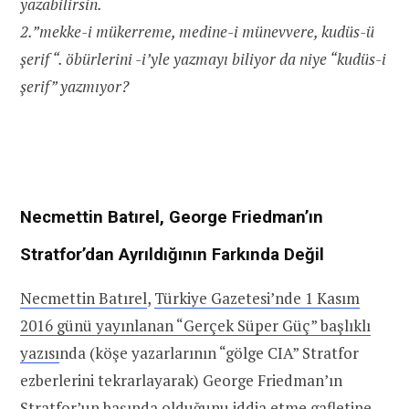
yazabilirsin.
2.”mekke-i mükerreme, medine-i münevvere, kudüs-ü
şerif “. öbürlerini -i’yle yazmayı biliyor da niye “kudüs-i
şerif” yazmıyor?
Necmettin Batırel, George Friedman’ın
Stratfor’dan Ayrıldığının Farkında Değil
Necmettin Batırel
,
Türkiye Gazetesi’nde 1 Kasım
2016 günü yayınlanan “Gerçek Süper Güç” başlıklı
yazısı
nda (köşe yazarlarının “gölge CIA” Stratfor
ezberlerini tekrarlayarak) George Friedman’ın
Stratfor’un başında olduğunu iddia etme gafletine