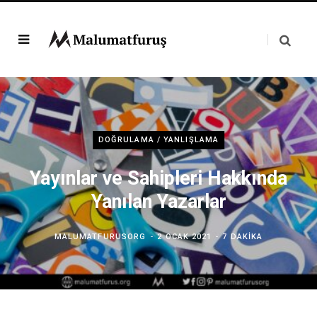
DOĞRULAMA / YANLIŞLAMA
Yayınlar ve Sahipleri Hakkında
Yanılan Yazarlar
MALUMATFURUSORG
2 OCAK 2021
7 DAKIKA