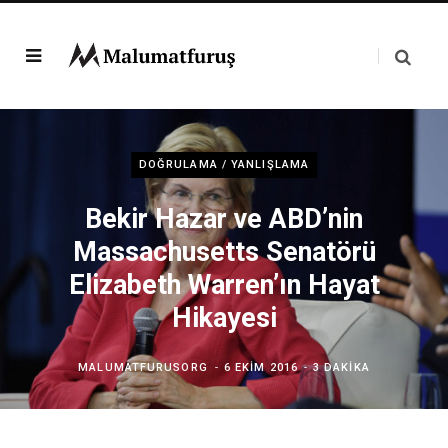
DOĞRULAMA / YANLIŞLAMA
Bekir Hazar ve ABD’nin
Massachusetts Senatörü
Elizabeth Warren’ın Hayat
Hikayesi
MALUMATFURUSORG
6 EKIM 2016
3 DAKIKA