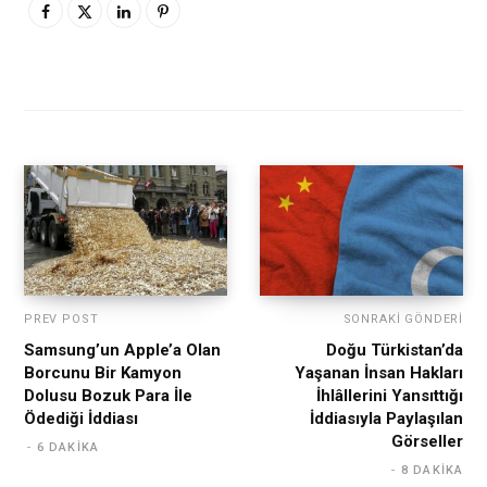
PREV POST
SONRAKI GÖNDERI
Samsung’un Apple’a Olan
Doğu Türkistan’da
Borcunu Bir Kamyon
Yaşanan İnsan Hakları
Dolusu Bozuk Para İle
İhlâllerini Yansıttığı
Ödediği İddiası
İddiasıyla Paylaşılan
Görseller
6 DAKIKA
8 DAKIKA