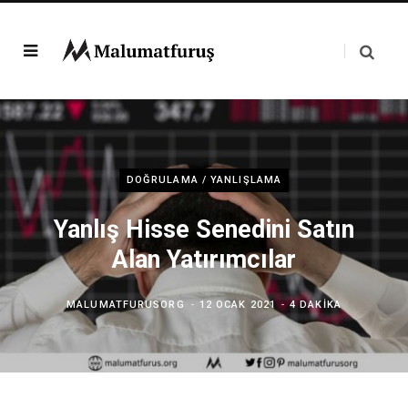
DOĞRULAMA / YANLIŞLAMA
Yanlış Hisse Senedini Satın
Alan Yatırımcılar
MALUMATFURUSORG
12 OCAK 2021
4 DAKIKA