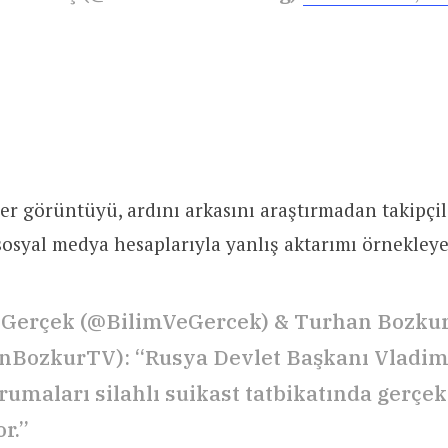
 görüntüyü, ardını arkasını araştırmadan takipçil
 sosyal medya hesaplarıyla yanlış aktarımı örnekley
 Gerçek (@BilimVeGercek) & Turhan Bozkur
BozkurTV): “Rusya Devlet Başkanı Vladimi
rumaları silahlı suikast tatbikatında gerç
r.”