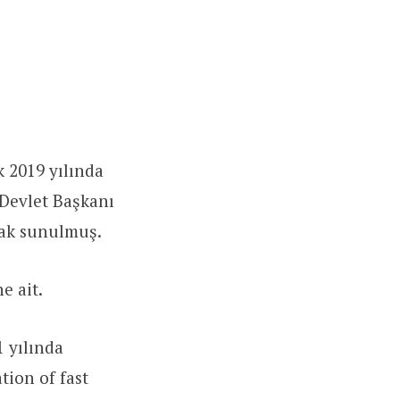
k 2019 yılında
Devlet Başkanı
arak sunulmuş.
e ait.
1 yılında
tion of fast