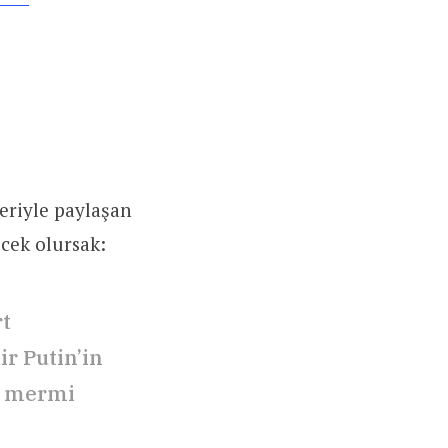
eriyle paylaşan
ecek olursak:
t
r Putin’in
ek mermi