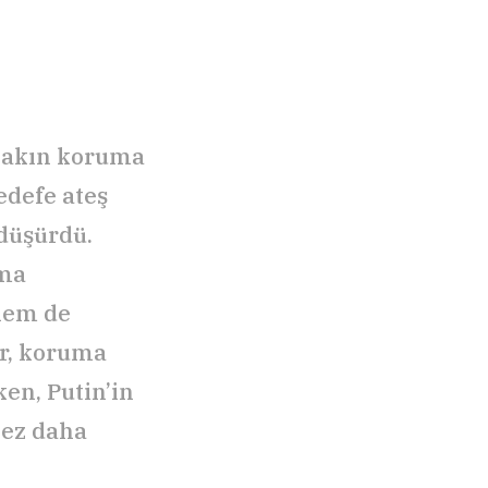
 yakın koruma
edefe ateş
 düşürdü.
uma
hem de
ar, koruma
en, Putin’in
kez daha