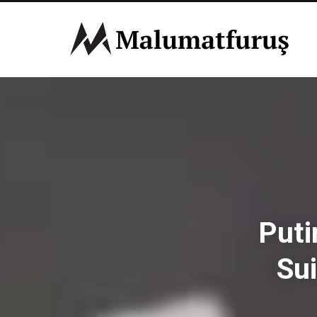
Puti
Sui