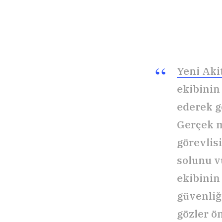
Yeni Aki
ekibinin
ederek gö
Gerçek m
görevlis
solunu v
ekibinin
güvenliğ
gözler ö