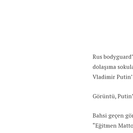
Rus bodyguard’ı
dolaşıma sokul
Vladimir Putin’
Görüntü, Putin’
Bahsi geçen gö
“Eğitmen Matto’