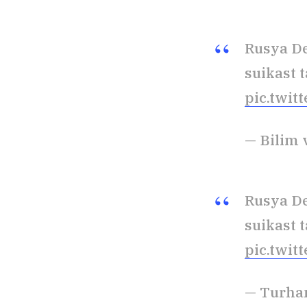
Rusya De
suikast 
pic.twi
— Bilim
Rusya De
suikast 
pic.twit
— Turha