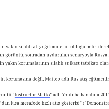
n yakın silahlı atış eğitimine ait olduğu belirtilere
an görüntü, sonradan uydurulan senaryoyla Rusya 
in yakın korumalarının silahlı suikast tatbikatı ol
in korumasına değil, Matteo adlı Rus atış eğitmenin
rüntü “
Instructor Matto
” adlı Youtube kanalına 201
dan kısa mesafede hızlı atış gösterisi” (“Demonstra