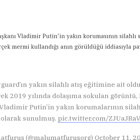
şkanı Vladimir Putin’in yakın korumasının silahlı 
rçek mermi kullandığı anın görüldüğü iddiasıyla pa
uard’ın yakın silahlı atış eğitimine ait old
erek 2019 yılında dolaşıma sokulan görüntü,
Vladimir Putin’in yakın korumalarının silah
ı olarak sunulmuş.
pic.twitter.com/ZJUaJRa
atfuruş (@malumatfurusorg)
October 11, 2