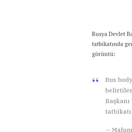
Rusya Devlet Ba
tatbikatında ge
görüntü:
Rus bodyg
belirtil
Başkanı 
tatbikat
— Malum