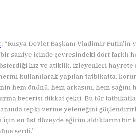
t
: “Rusya Devlet Başkanı Vladimir Putin’in
 bir saniye içinde çevresindeki dört farklı h
sterdiği hız ve atiklik, izleyenleri hayrete
ermi kullanılarak yapılan tatbikatta, kor
inin hem önünü, hem arkasını, hem sağını 
urma becerisi dikkat çekti. Bu tür tatbikatl
 anında tepki verme yeteneğini güçlendirirk
i için en üst düzeyde eğitim aldıklarını bir 
nüne serdi.”