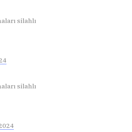
ları silahlı
024
ları silahlı
 2024