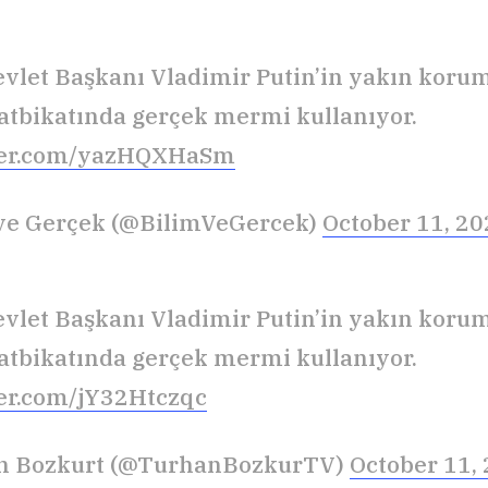
vlet Başkanı Vladimir Putin’in yakın koruma
tatbikatında gerçek mermi kullanıyor.
tter.com/yazHQXHaSm
 ve Gerçek (@BilimVeGercek)
October 11, 2
vlet Başkanı Vladimir Putin’in yakın koruma
tatbikatında gerçek mermi kullanıyor.
ter.com/jY32Htczqc
n Bozkurt (@TurhanBozkurTV)
October 11,