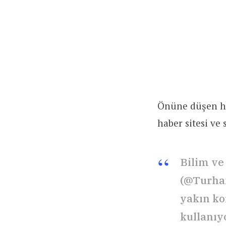
Önüne düşen her
haber sitesi ve
Bilim ve
(@Turhan
yakın ko
kullanıyo