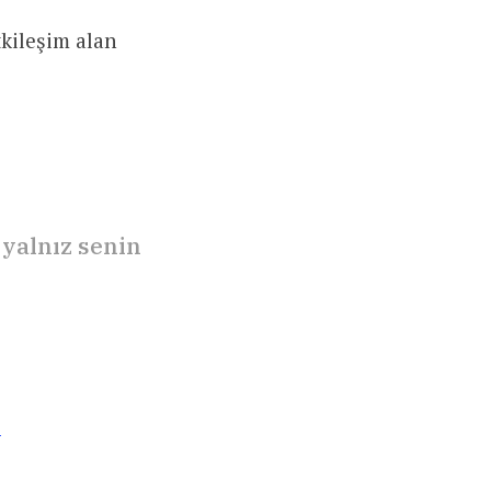
kileşim alan
yalnız senin
1