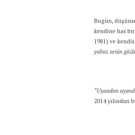
Bugün, düşünsel
kendine has bir
1981) ve kendis
yalnız senin gözl
“Uyandım uyandım
2014 yılından b