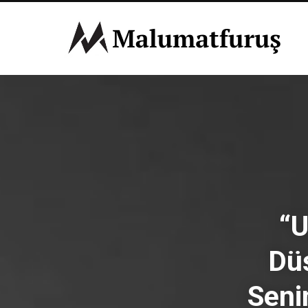
“U
Düş
Senin