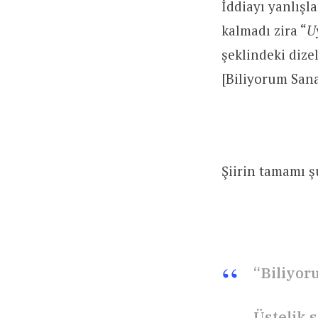
İddiayı yanlışl
kalmadı zira “
U
şeklindeki dize
[Biliyorum Sana
Şiirin tamamı ş
“Biliyor
Üstelik 