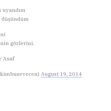
 uyandım
i düşündüm
eni
nin gözlerini.
r Asaf
(@kimbusevecen)
August 19, 2014