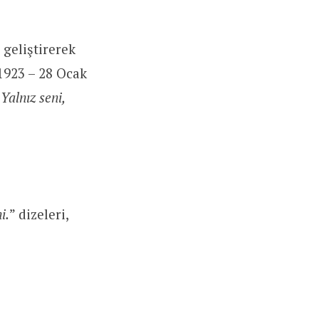
 geliştirerek
1923 – 28 Ocak
alnız seni,
i.
” dizeleri,