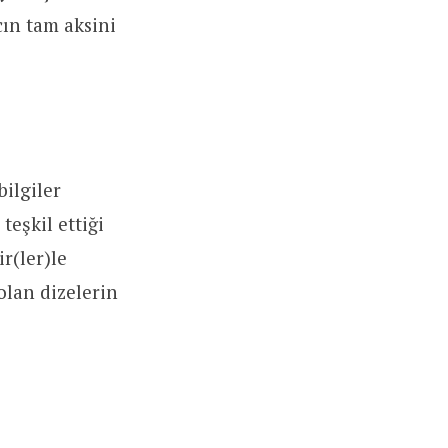
cın tam aksini
bilgiler
eşkil ettiği
r(ler)le
lan dizelerin