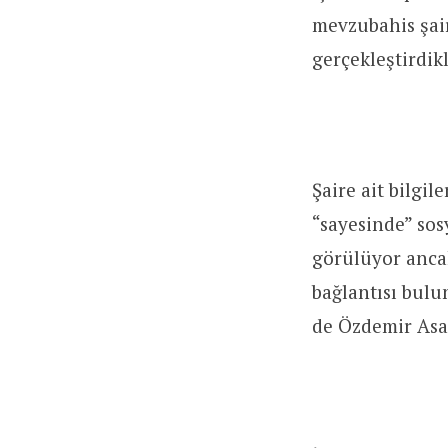
mevzubahis şair
gerçekleştirdikl
Şaire ait bilgil
“sayesinde” sos
görülüyor ancak
bağlantısı bul
de Özdemir Asaf