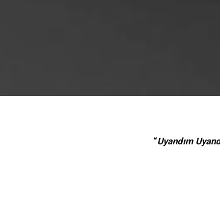
“
Uyandım Uyandı