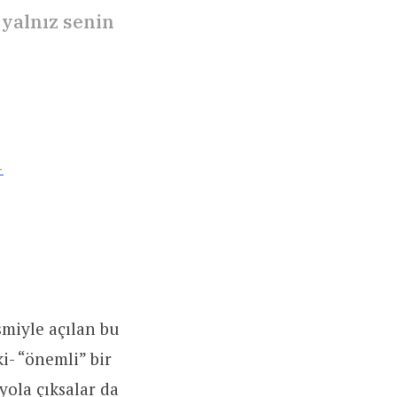
yalnız senin
1
smiyle açılan bu
i- “önemli” bir
 yola çıksalar da