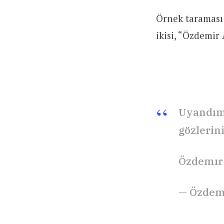
Örnek taraması
ikisi, “Özdemir A
Uyandım 
gözlerini
Özdemır
— Özdem