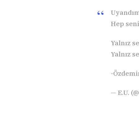
Uyandım
Hep sen
Yalnız s
Yalnız se
-Özdemi
— E.U. 