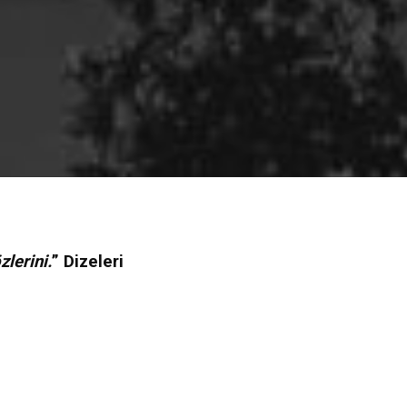
lerini.
” Dizeleri