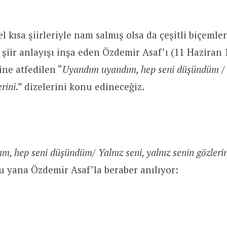
 kısa şiirleriyle nam salmış olsa da çeşitli biçemler
 şiir anlayışı inşa eden Özdemir Asaf’ı (11 Haziran 
ine atfedilen “
Uyandım uyandım, hep seni düşündüm / Y
erini
.” dizelerini konu edineceğiz.
, hep seni düşündüm/ Yalnız seni, yalnız senin gözlerin
u yana Özdemir Asaf’la beraber anılıyor: