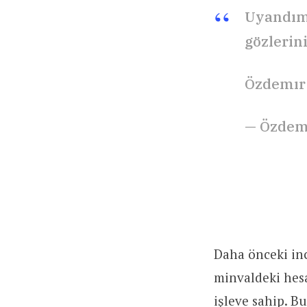
Uyandım 
gözlerini
Özdemır
— Özdem
Daha önceki inc
minvaldeki hesa
işleve sahip. Bu