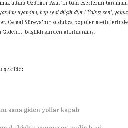
amak adına Özdemir Asaf’ın tüm eserlerini taramam
yandım uyandım, hep seni düşündüm/ Yalnız seni, yalnız 
ler, Cemal Süreya’nın oldukça popüler metinlerinde
 Giden…] başlıklı şiirden alıntılanmış.
u şekilde:
um sana giden yollar kapalı
sen de hiçbir zaman sevmedin beni