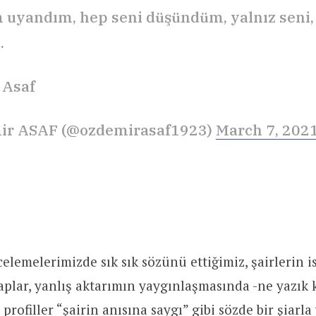
uyandım, hep seni düşündüm, yalnız seni, 
.
 Asaf
ir ASAF (@ozdemirasaf1923)
March 7, 202
elemelerimizde sık sık sözünü ettiğimiz, şairlerin i
plar, yanlış aktarımın yaygınlaşmasında -ne yazık k
 profiller “şairin anısına saygı” gibi sözde bir şiarla