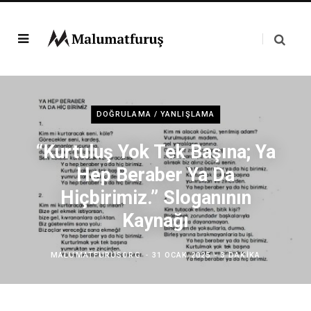
DOĞRULAMA / YANLIŞLAMA
“Kurtuluş Yok Tek Başına; Ya
Hep Beraber Ya Da
Hiçbirimiz.” Sloganının
Kaynağı
MALUMATFURUSORG
31 OCAK 2025
3 DAKIKA