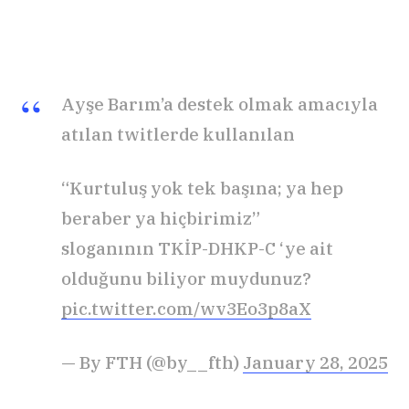
Ayşe Barım’a destek olmak amacıyla
atılan twitlerde kullanılan
“Kurtuluş yok tek başına; ya hep
beraber ya hiçbirimiz”
sloganının TKİP-DHKP-C ‘ye ait
olduğunu biliyor muydunuz?
pic.twitter.com/wv3Eo3p8aX
— By FTH (@by__fth)
January 28, 2025