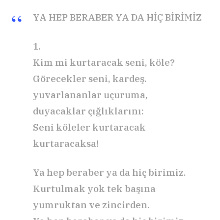
YA HEP BERABER YA DA HİÇ BİRİMİZ
1.
Kim mi kurtaracak seni, köle?
Görecekler seni, kardeş.
yuvarlananlar uçuruma,
duyacaklar çığlıklarını:
Seni köleler kurtaracak
kurtaracaksa!
Ya hep beraber ya da hiç birimiz.
Kurtulmak yok tek başına
yumruktan ve zincirden.