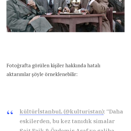
Fotoğrafta görülen kişiler hakkında hatalı
aktarımlar şöyle örneklenebilir:
kültürİstanbuL (@kulturistan)
: “Daha
eskilerden, bu kez tanıdık simalar
Sait Faik & Özdemir Asaf ve galiba