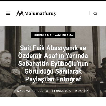
DOĞRULAMA / YANLIŞLAMA
Sait Faik Abasıyanık ve
Özdemir Asaf’ın Yanında
Sabahattin Eyüboğlu’nun
Görüldüğü Sanılarak
Paylaşılan Fotoğraf
MALUMATFURUSORG
14 OCAK 2023
2 DAKIKA