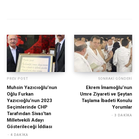
PREV POST
SONRAKI GÖNDERI
Muhsin Yazıcıoğlu’nun
Ekrem İmamoğlu’nun
Oğlu Furkan
Umre Ziyareti ve Şeytan
Yazıcıoğlu’nun 2023
Taşlama İbadeti Konulu
Seçimlerinde CHP
Yorumlar
Tarafından Sivas’tan
3 DAKIKA
Milletvekili Adayı
Gösterileceği İddiası
4 DAKIKA