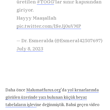
üretilen
#TOGG
‘lar sınır kapısından
giriyor.
Hayyy Maaşallah
pic.twitter.com/lSeJj0uVMP
— Dr. Esmeralda (@Esmeral42507697)
July 8, 2023
Daha önce
Malumatfurus.org
‘da
yol kenarlarında
görülen üzerinde yazı bulunan küçük beyaz
tabelaların işlevi
ne değinmiştik. Bahsi geçen video