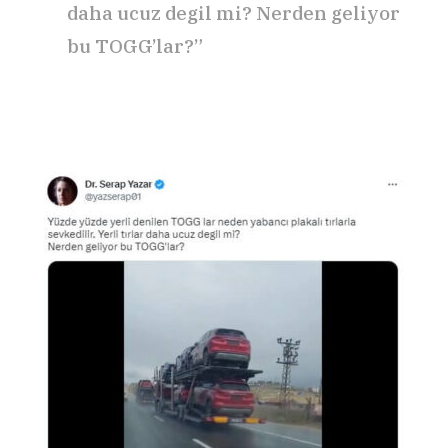
daha ucuz degil mi? Nerden geliyor
bu TOGG’lar?”