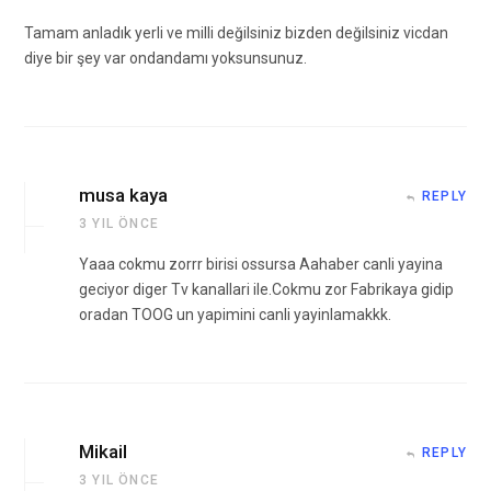
Tamam anladık yerli ve milli değilsiniz bizden değilsiniz vicdan
diye bir şey var ondandamı yoksunsunuz.
musa kaya
REPLY
3 YIL ÖNCE
Yaaa cokmu zorrr birisi ossursa Aahaber canli yayina
geciyor diger Tv kanallari ile.Cokmu zor Fabrikaya gidip
oradan TOOG un yapimini canli yayinlamakkk.
Mikail
REPLY
3 YIL ÖNCE