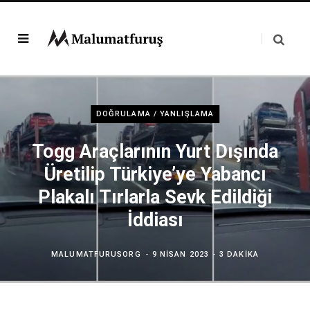
DOĞRULAMA / YANLIŞLAMA
Togg Araçlarının Yurt Dışında
Üretilip Türkiye’ye Yabancı
Plakalı Tırlarla Sevk Edildiği
İddiası
MALUMATFURUSORG
9 NISAN 2023
3 DAKIKA