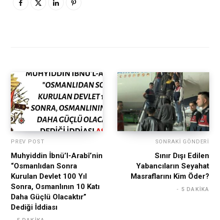
PREV POST
SONRAKI GÖNDERI
Muhyiddin İbnü’l-Arabî’nin
Sınır Dışı Edilen
“Osmanlıdan Sonra
Yabancıların Seyahat
Kurulan Devlet 100 Yıl
Masraflarını Kim Öder?
Sonra, Osmanlının 10 Katı
5 DAKIKA
Daha Güçlü Olacaktır”
Dediği İddiası