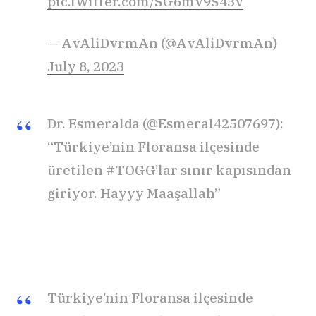
pic.twitter.com/SG6mv9S43v
— AvAliDvrmAn (@AvAliDvrmAn)
July 8, 2023
Dr. Esmeralda (@Esmeral42507697):
“Türkiye’nin Floransa ilçesinde
üretilen #TOGG’lar sınır kapısından
giriyor. Hayyy Maaşallah”
Türkiye’nin Floransa ilçesinde