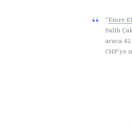
“
Emre E
Salih Ça
araca 42
CHP’ye m