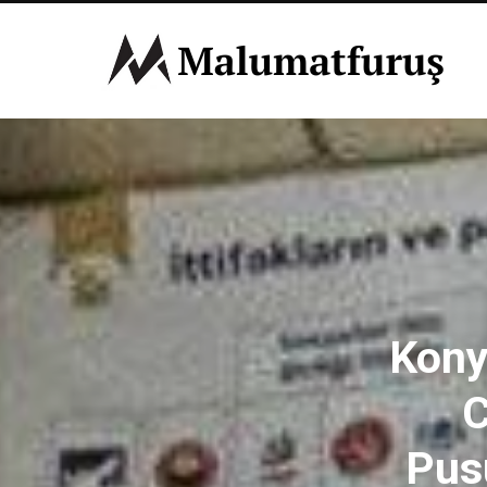
Kony
C
Pusu