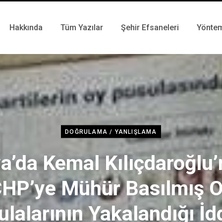
Hakkında
Tüm Yazılar
Şehir Efsaneleri
Yönte
DOĞRULAMA / YANLIŞLAMA
a’da Kemal Kılıçdaroğlu’
HP’ye Mühür Basılmış 
lalarının Yakalandığı İd