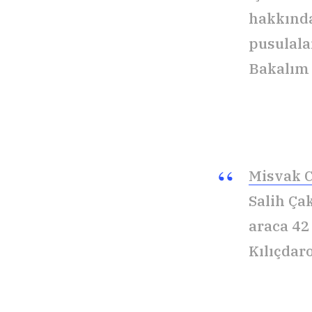
hakkında
pusulala
Bakalım 
Misvak 
Salih Ça
araca 42
Kılıçdar