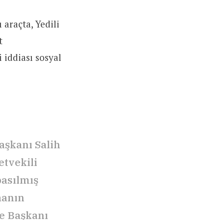
araçta, Yedili
t
 iddiası sosyal
aşkanı Salih
etvekili
basılmış
aanın
çe Başkanı