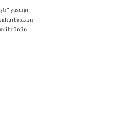
şti” yazdığı
Cumhurbaşkanı
T’ mührünün