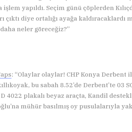
 işlem yapıldı. Seçim günü çöplerden Kılıç
rı çıktı diye ortalığı ayağa kaldıracaklardı
daha neler göreceğiz?”
Caps
: “Olaylar olaylar! CHP Konya Derbent i
kıllıkoyak, bu sabah 8.52’de Derbent’te 03 S
 D 4022 plakalı beyaz araçta, Kandil destek
oğlu’na mühür basılmış oy pusulalarıyla yak