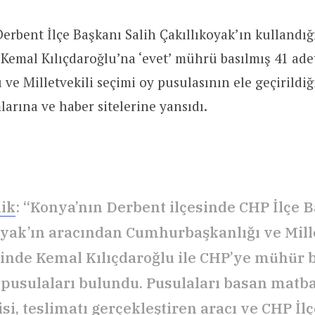
rbent İlçe Başkanı Salih Çakıllıkoyak’ın kullandığı 
Kemal Kılıçdaroğlu’na ‘evet’ mührü basılmış 41 ade
e Milletvekili seçimi oy pusulasının ele geçirildiği
arına ve haber sitelerine yansıdı.
lik
: “Konya’nın Derbent ilçesinde CHP İlçe B
oyak’ın aracından Cumhurbaşkanlığı ve Mill
inde Kemal Kılıçdaroğlu ile CHP’ye mühür 
 pusulaları bulundu. Pusulaları basan matb
si, teslimatı gerçekleştiren aracı ve CHP İl