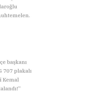
daroğlu
 muhtemelen.
lçe başkanı
G 707 plakalı
li Kemal
alandı!”