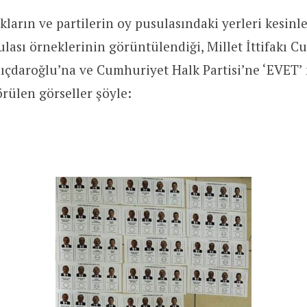
kların ve partilerin oy pusulasındaki yerleri kesinle
lası örneklerinin görüntülendiği, Millet İttifakı 
lıçdaroğlu’na ve Cumhuriyet Halk Partisi’ne ‘EVE
örülen görseller şöyle: