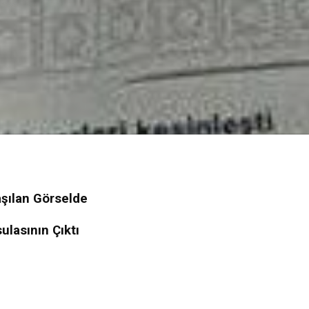
aşılan Görselde
lasının Çıktı