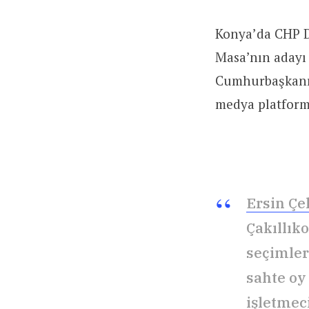
Konya’da CHP De
Masa’nın adayı 
Cumhurbaşkanı v
medya platforml
Ersin Çe
Çakıllık
seçimler
sahte oy
işletmeci