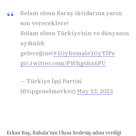
Selam olsun Saray iktidarına yarın
son vereceklere!
Selam olsun Türkiye’nin ve dünyanın
aydınlık
geleceğine!
#1OyKemale1OyTİPe
pic.twitter.com/FWhg6hx6PU
— Türkiye İşçi Partisi
(@tipgenelmerkez)
May 13, 2023
Erkan Baş, Babala’nın Ulusa Sesleniş adını verdiği