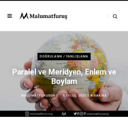
DOĞRULAMA / YANLIŞLAMA
Paralel ve Meridyen, Enlem ve
Boylam
MALUMATFURUSORG
5 EYLÜL 2021
8 DAKIKA