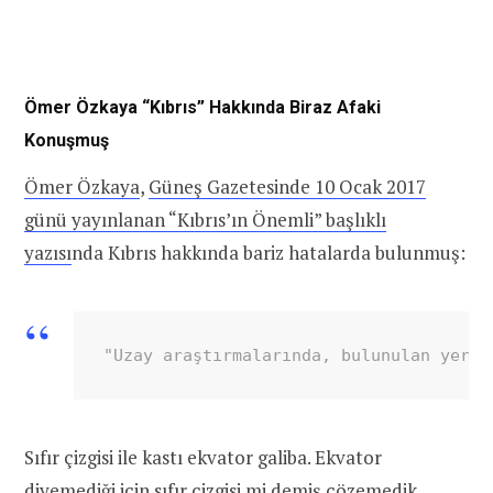
Ömer Özkaya “Kıbrıs” Hakkında Biraz Afaki
Konuşmuş
Ömer Özkaya
,
Güneş Gazetesinde 10 Ocak 2017
günü yayınlanan “Kıbrıs’ın Önemli” başlıklı
yazısı
nda Kıbrıs hakkında bariz hatalarda bulunmuş:
"Uzay araştırmalarında, bulunulan yerin
Sıfır çizgisi ile kastı ekvator galiba. Ekvator
diyemediği için sıfır çizgisi mi demiş çözemedik.