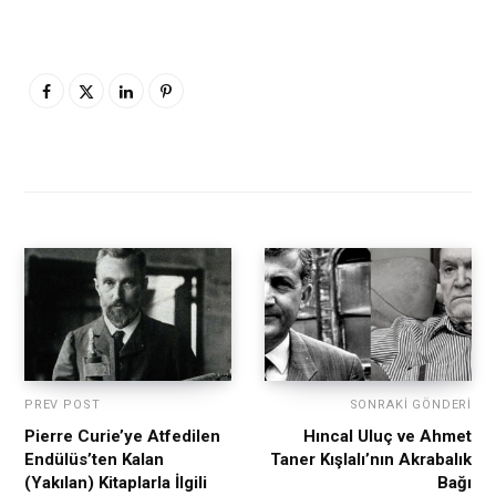
PREV POST
SONRAKI GÖNDERI
Pierre Curie’ye Atfedilen
Hıncal Uluç ve Ahmet
Endülüs’ten Kalan
Taner Kışlalı’nın Akrabalık
(Yakılan) Kitaplarla İlgili
Bağı