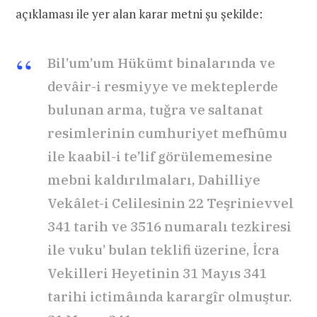
açıklaması ile yer alan karar metni şu şekilde:
Bil’um’um Hükümt binalarında ve
devâir-i resmiyye ve mekteplerde
bulunan arma, tuğra ve saltanat
resimlerinin cumhuriyet mefhûmu
ile kaabil-i te’lif görülememesine
mebni kaldırılmaları, Dahilliye
Vekâlet-i Celilesinin 22 Teşrinievvel
341 tarih ve 3516 numaralı tezkiresi
ile vuku’ bulan teklifi üzerine, İcra
Vekilleri Heyetinin 31 Mayıs 341
tarihi ictimâında karargîr olmuştur.