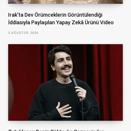
Irak’ta Dev Örümceklerin Görüntülendiği
İddiasıyla Paylaşılan Yapay Zekâ Ürünü Video
5 AĞUSTOS 2026