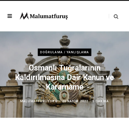
DOĞRULAMA / YANLIŞLAMA
Osmanlı Tuğralarının
Kaldırılmasına Dair Kanun ve
Kararname
MALUMATFURUSORG
20 KASIM 2022
5 DAKIKA