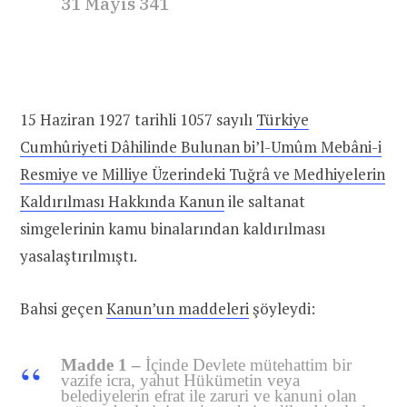
31 Mayıs 341
15 Haziran 1927 tarihli 1057 sayılı
Türkiye
Cumhûriyeti Dâhilinde Bulunan bi’l-Umûm Mebâni-i
Resmiye ve Milliye Üzerindeki Tuğrâ ve Medhiyelerin
Kaldırılması Hakkında Kanun
ile saltanat
simgelerinin kamu binalarından kaldırılması
yasalaştırılmıştı.
Bahsi geçen
Kanun’un maddeleri
şöyleydi:
Madde 1 –
İçinde Devlete mütehattim bir
vazife icra, yahut Hükümetin veya
belediyelerin efrat ile zaruri ve kanuni olan