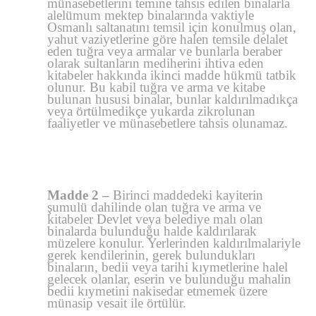
münasebetlerini temine tahsis edilen binalarla
alelümum mektep binalarında vaktiyle
Osmanlı saltanatını temsil için konulmuş olan,
yahut vaziyetlerine göre halen temsile delalet
eden tuğra veya armalar ve bunlarla beraber
olarak sultanların mediherini ihtiva eden
kitabeler hakkında ikinci madde hükmü tatbik
olunur. Bu kabil tuğra ve arma ve kitabe
bulunan hususi binalar, bunlar kaldırılmadıkça
veya örtülmedikçe yukarda zikrolunan
faaliyetler ve münasebetlere tahsis olunamaz.
Madde 2 –
Birinci maddedeki kayiterin
şumulü dahilinde olan tuğra ve arma ve
kitabeler Devlet veya belediye malı olan
binalarda bulunduğu halde kaldırılarak
müzelere konulur.
Yerlerinden kaldırılmalariyle
gerek kendilerinin, gerek bulundukları
binaların, bedii veya tarihi kıymetlerine halel
gelecek olanlar, eserin ve bulunduğu mahalin
bedii kıymetini nakisedar etmemek üzere
münasip vesait ile örtülür.