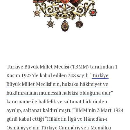
Türkiye Büyük Millet Meclisi (TBMM) tarafından 1
Kasım 1922’de kabul edilen 308 sayılı “
Türkiye
Büyük Millet Meclisi’nin, hukuku hâkimiyet ve
hükümraninin mümessili hakikisi olduğuna dair
”
kararname ile halifelik ve saltanat birbirinden
ayrılıp, saltanat kaldırılmıştı. TBMM’nin 3 Mart 1924
günü kabul ettiği “
Hilâfetin İlgâ ve Hânedân-ı
Osmâniyye’nin Türkiye Cumhûriyyeti Memâliki