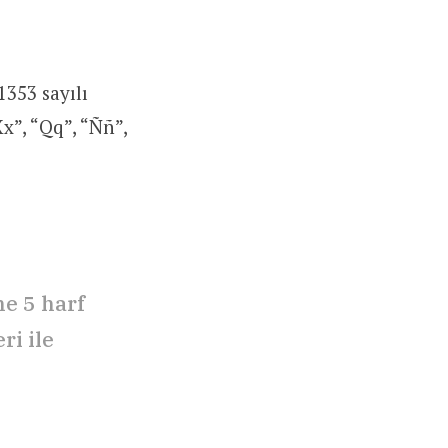
1353 sayılı
Xx”, “Qq”, “Ññ”,
e 5 harf
ri ile