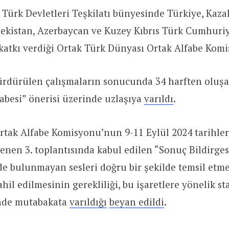
e Türk Devletleri Teşkilatı bünyesinde Türkiye, Kaza
bekistan, Azerbaycan ve Kuzey Kıbrıs Türk Cumhuriy
 katkı verdiği Ortak Türk Dünyası Ortak Alfabe Kom
ürdürülen çalışmaların sonucunda 34 harften oluşa
abesi” önerisi üzerinde uzlaşıya
varıldı
.
tak Alfabe Komisyonu’nun 9-11 Eylül 2024 tarihler
nen 3. toplantısında kabul edilen “Sonuç Bildirgesi
de bulunmayan sesleri doğru bir şekilde temsil etme
hil edilmesinin gerekliliği, bu işaretlere yönelik st
nde mutabakata
varıldığı
beyan edildi
.