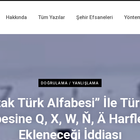
Hakkında
Tüm Yazılar
Şehir Efsaneleri
Yönte
DOĞRULAMA / YANLIŞLAMA
ak Türk Alfabesi” İle Tü
esine Q, X, W, Ň, Ä Harfl
Ekleneceği İddiası