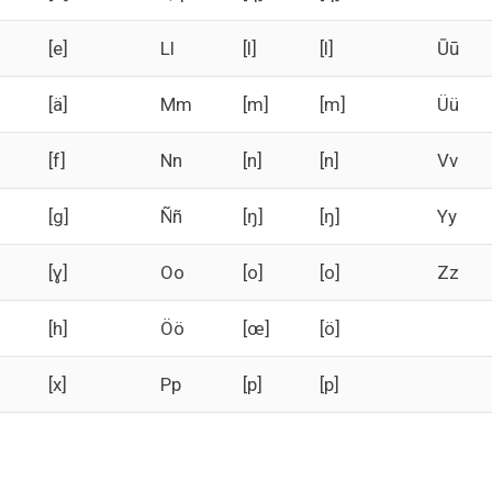
[e]
Ll
[l]
[l]
Ūū
[ä]
Mm
[m]
[m]
Üü
[f]
Nn
[n]
[n]
Vv
[g]
Ññ
[ŋ]
[ŋ]
Yy
[ɣ]
Oo
[о]
[о]
Zz
[h]
Öö
[œ]
[ö]
[x]
Pp
[p]
[p]