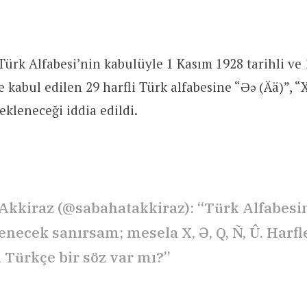
 Türk Alfabesi’nin kabulüyle 1 Kasım 1928 tarihli ve 
e kabul edilen 29 harfli Türk alfabesine “Əǝ (Ää)”, “
ekleneceği iddia edildi.
Akkiraz (@sabahatakkiraz): “Türk Alfabesin
necek sanırsam; mesela X, Ə, Q, Ñ, Û. Harfle
 Türkçe bir söz var mı?”