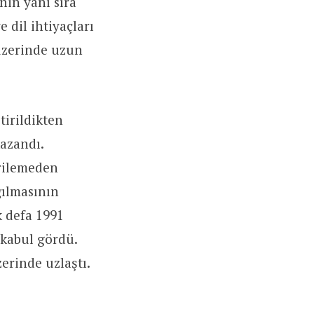
inin yanı sıra
 dil ihtiyaçları
üzerinde uzun
tirildikten
kazandı.
irilemeden
ğılmasının
k defa 1991
i kabul gördü.
erinde uzlaştı.