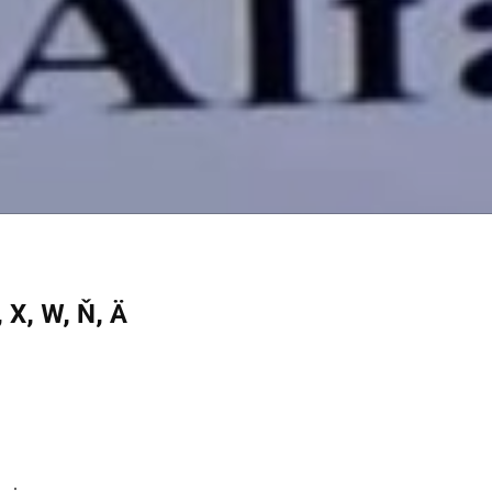
 X, W, Ň, Ä