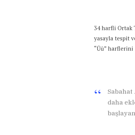
34 harfli Ortak
yasayla tespit v
“Ūū” harflerini 
Sabahat 
daha ekle
başlayan