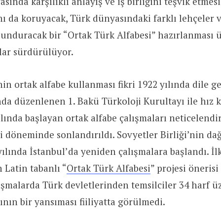
asında karşılıklı anlayış ve iş birliğini teşvik etmes
nı da koruyacak, Türk dünyasındaki farklı lehçeler ve
unduracak bir “Ortak Türk Alfabesi” hazırlanması 
lar sürdürülüyor.
in ortak alfabe kullanması fikri 1922 yılında dile ge
nda düzenlenen 1. Bakü Türkoloji Kurultayı ile hız 
lında başlayan ortak alfabe çalışmaları neticelend
ği döneminde sonlandırıldı. Sovyetler Birliği’nin da
ılında İstanbul’da yeniden çalışmalara başlandı. İl
 Latin tabanlı “
Ortak Türk Alfabesi
” projesi öneris
şmalarda Türk devletlerinden temsilciler 34 harf üz
ının bir yansıması fiiliyatta görülmedi.