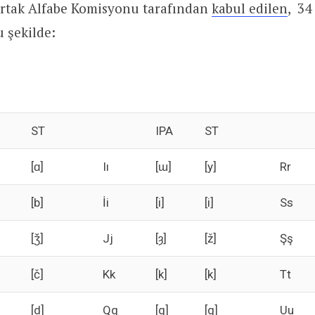
rtak Alfabe Komisyonu tarafından
kabul edilen
, 34
u şekilde:
ST
IPA
ST
[ɑ]
Iı
[ɯ]
[y]
Rr
[b]
İi
[i]
[i]
Ss
[ǯ]
Jj
[ȝ]
[ž]
Şş
[č]
Kk
[k]
[k]
Tt
[d]
Qq
[q]
[q]
Uu