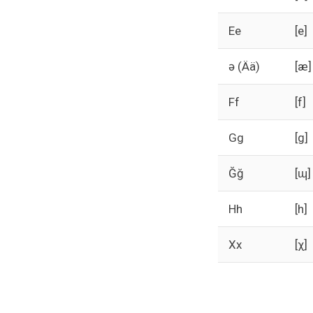
Ee
[е]
Әә (Ää)
[æ]
Ff
[f]
Gg
[g]
Ğğ
[ɰ]
Hh
[h]
Xx
[χ]