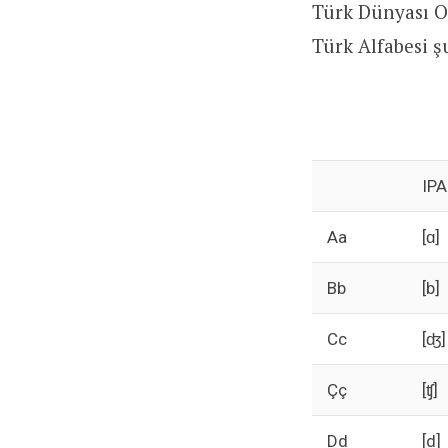
Türk Dünyası O
Türk Alfabesi ş
IPA
Aa
[ɑ]
Bb
[b]
Cc
[ʤ]
Çç
[ʧ]
Dd
[d]