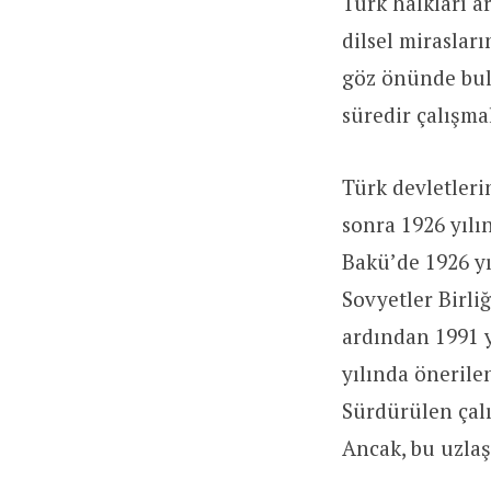
Türk halkları ar
dilsel mirasları
göz önünde bul
süredir çalışma
Türk devletlerin
sonra 1926 yılı
Bakü’de 1926 yı
Sovyetler Birli
ardından 1991 y
yılında önerilen
Sürdürülen çalı
Ancak, bu uzlaş