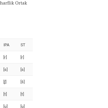
 harflik Ortak
IPA
ST
[r]
[r]
[s]
[s]
[ʃ]
[š]
[t]
[t]
[u]
[u]