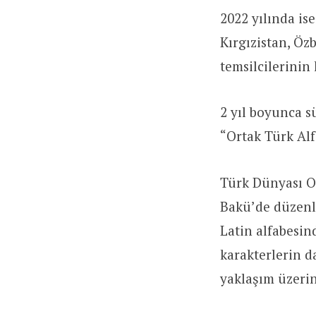
2022 yılında is
Kırgızistan, Öz
temsilcilerinin
2 yıl boyunca s
“Ortak Türk Alf
Türk Dünyası Or
Bakü’de düzenle
Latin alfabesin
karakterlerin da
yaklaşım üzeri