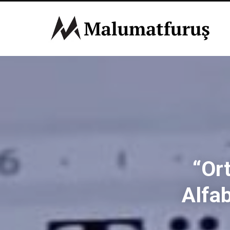
“Ort
Alfab