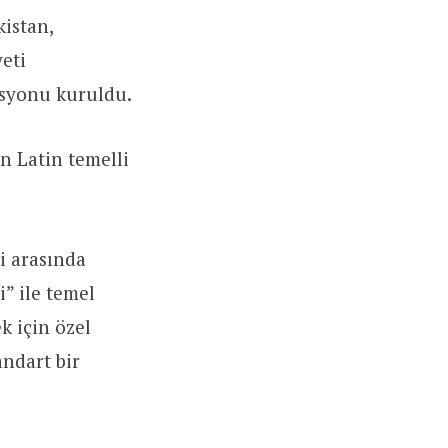
kistan,
eti
isyonu kuruldu.
n Latin temelli
i arasında
” ile temel
k için özel
andart bir