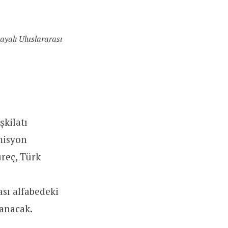
ayalı Uluslararası
şkilatı
misyon
üreç, Türk
sı alfabedeki
lanacak.